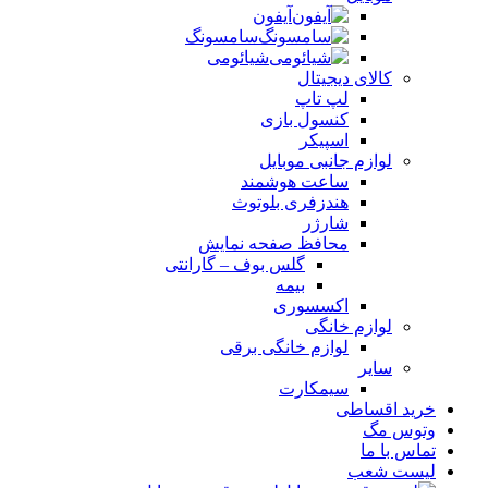
آیفون
سامسونگ
شیائومی
کالای دیجیتال
لپ تاپ
کنسول بازی
اسپیکر
لوازم جانبی موبایل
ساعت هوشمند
هندزفری بلوتوث
شارژر
محافظ صفحه نمایش
گلس بوف – گارانتی
بیمه
اکسسوری
لوازم خانگی
لوازم خانگی برقی
سایر
سیمکارت
خرید اقساطی
وتوس مگ
تماس با ما
لیست شعب