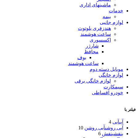
ماشینهای اداری
خدمات
بیمه
لوازم جانبی
هندزفری بلوتوث
ساعت هوشمند
اکسسوری
شارژر
محافظ
بوف
ساعت هوشمند
موبایل دسته دوم
لوازم خانگی
لوازم خانگی برقی
سیمکارت
خودرو اقساطی
فیلتر با
آبی
آبی
4
آبی روشن
آبی روشن
10
بنفش
بنفش
6