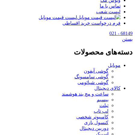
وتوس مگ
تماس با ما
لیست شعب
لیست قیمت موبایل
فرم درخواست خرید اقساطی
68149 - 021
بستن
دسته‌های محصولات
موبایل
گوشی آیفون
گوشی سامسونگ
گوشی شیائومی
کالای دیجیتال
ساعت و مچ بند هوشمند
بیسیم
تبلت
لپ تاپ
کامپیوتر شخصی
کنسول بازی
دوربین دیجیتال
اسپیکر