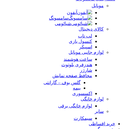
موبایل
آیفون
سامسونگ
شیائومی
کالای دیجیتال
لپ تاپ
کنسول بازی
اسپیکر
لوازم جانبی موبایل
ساعت هوشمند
هندزفری بلوتوث
شارژر
محافظ صفحه نمایش
گلس بوف – گارانتی
بیمه
اکسسوری
لوازم خانگی
لوازم خانگی برقی
سایر
سیمکارت
خرید اقساطی