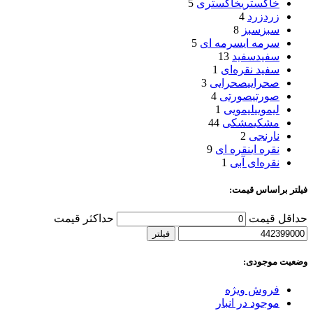
خاکستری
خاکستری
5
زرد
زرد
4
سبز
سبز
8
سرمه ای
سرمه ای
5
سفید
سفید
13
سفید نقره‌ای
1
صحرایی
صحرایی
3
صورتی
صورتی
4
لیمویی
لیمویی
1
مشکی
مشکی
44
نارنجی
2
نقره ای
نقره ای
9
نقره‌ای آبی
1
فیلتر براساس قیمت:
حداقل قیمت
حداکثر قیمت
فیلتر
وضعیت موجودی:
فروش ویژه
موجود در انبار