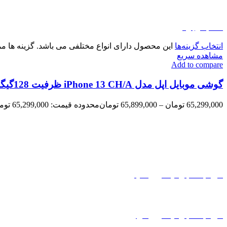
اتمام موجودی
انتخاب گزینه‌ها
این محصول دارای انواع مختلفی می باشد. گزینه ها
مشاهده سریع
Add to compare
گوشی موبایل اپل مدل iPhone 13 CH/A ظرفیت 128گیگابایت و رم 4گیگابایت
65,299,000
تومان
–
65,899,000
تومان
محدوده قیمت: 65,299,000 تومان تا 65,899,000 تومان
خرید با اعتبار کیف پول تاپ
خرید با اعتبار کیف پول تارا