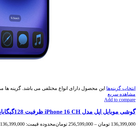
انتخاب گزینه‌ها
این محصول دارای انواع مختلفی می باشد. گزینه ها
مشاهده سریع
Add to compare
گوشی موبایل اپل مدل iPhone 16 CH ظرفیت 128گیگابایت و رم 8گیگابایت
136,399,000
تومان
–
256,599,000
تومان
محدوده قیمت: 136,399,000 تومان تا 256,599,000 تومان