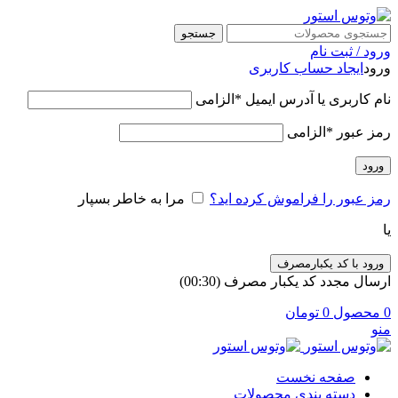
جستجو
ورود / ثبت نام
ورود
ایجاد حساب کاربری
نام کاربری یا آدرس ایمیل
*
الزامی
رمز عبور
*
الزامی
ورود
رمز عبور را فراموش کرده اید؟
مرا به خاطر بسپار
یا
ورود با کد یکبارمصرف
ارسال مجدد کد یکبار مصرف
(00:
30
)
0
محصول
0
تومان
منو
صفحه نخست
دسته بندی محصولات