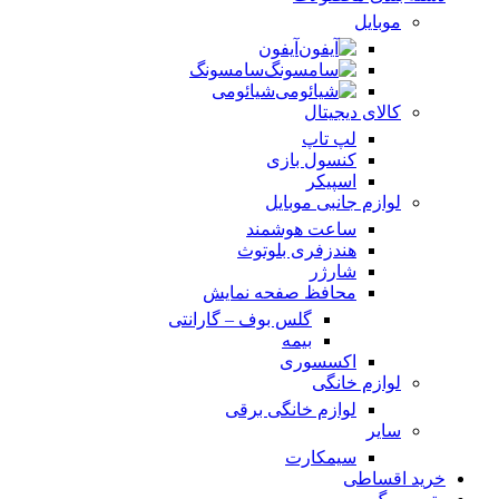
موبایل
آیفون
سامسونگ
شیائومی
کالای دیجیتال
لپ تاپ
کنسول بازی
اسپیکر
لوازم جانبی موبایل
ساعت هوشمند
هندزفری بلوتوث
شارژر
محافظ صفحه نمایش
گلس بوف – گارانتی
بیمه
اکسسوری
لوازم خانگی
لوازم خانگی برقی
سایر
سیمکارت
خرید اقساطی