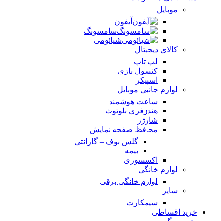
موبایل
آیفون
سامسونگ
شیائومی
کالای دیجیتال
لپ تاپ
کنسول بازی
اسپیکر
لوازم جانبی موبایل
ساعت هوشمند
هندزفری بلوتوث
شارژر
محافظ صفحه نمایش
گلس بوف – گارانتی
بیمه
اکسسوری
لوازم خانگی
لوازم خانگی برقی
سایر
سیمکارت
خرید اقساطی