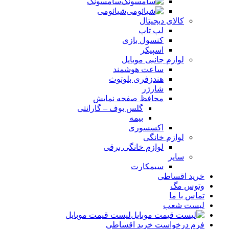
سامسونگ
شیائومی
کالای دیجیتال
لپ تاپ
کنسول بازی
اسپیکر
لوازم جانبی موبایل
ساعت هوشمند
هندزفری بلوتوث
شارژر
محافظ صفحه نمایش
گلس بوف – گارانتی
بیمه
اکسسوری
لوازم خانگی
لوازم خانگی برقی
سایر
سیمکارت
خرید اقساطی
وتوس مگ
تماس با ما
لیست شعب
لیست قیمت موبایل
فرم درخواست خرید اقساطی