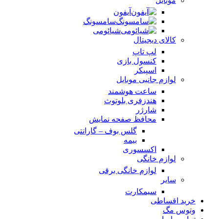
موبایل
آیفون
سامسونگ
شیائومی
کالای دیجیتال
لپ تاپ
کنسول بازی
اسپیکر
لوازم جانبی موبایل
ساعت هوشمند
هندزفری بلوتوث
شارژر
محافظ صفحه نمایش
گلس بوف – گارانتی
بیمه
اکسسوری
لوازم خانگی
لوازم خانگی برقی
سایر
سیمکارت
خرید اقساطی
وتوس مگ