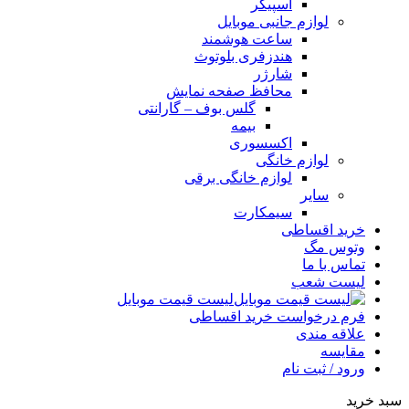
اسپیکر
لوازم جانبی موبایل
ساعت هوشمند
هندزفری بلوتوث
شارژر
محافظ صفحه نمایش
گلس بوف – گارانتی
بیمه
اکسسوری
لوازم خانگی
لوازم خانگی برقی
سایر
سیمکارت
خرید اقساطی
وتوس مگ
تماس با ما
لیست شعب
لیست قیمت موبایل
فرم درخواست خرید اقساطی
علاقه مندی
مقایسه
ورود / ثبت نام
سبد خرید