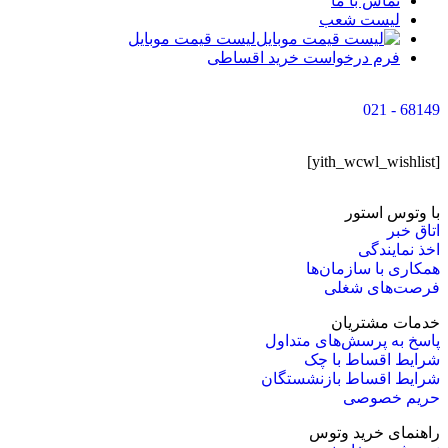
تماس با ما
لیست شعب
لیست قیمت موبایل
فرم درخواست خرید اقساطی
68149 - 021
[yith_wcwl_wishlist]
با وتوس استور
اتاق خبر
اخذ نمایندگی
همکاری با سازمان‌ها
فرصت‌های شغلی
خدمات مشتریان
پاسخ به پرسش‌های متداول
شرایط اقساط با چک
شرایط اقساط بازنشستگان
حریم خصوصی
راهنمای خرید وتوس