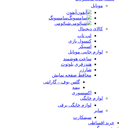
موبایل
آیفون
سامسونگ
شیائومی
کالای دیجیتال
لپ تاپ
کنسول بازی
اسپیکر
لوازم جانبی موبایل
ساعت هوشمند
هندزفری بلوتوث
شارژر
محافظ صفحه نمایش
گلس بوف – گارانتی
بیمه
اکسسوری
لوازم خانگی
لوازم خانگی برقی
سایر
سیمکارت
خرید اقساطی