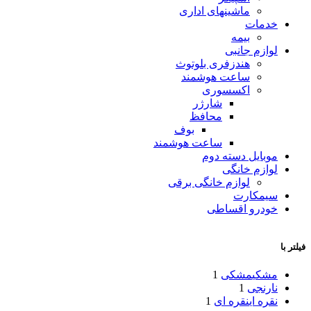
ماشینهای اداری
خدمات
بیمه
لوازم جانبی
هندزفری بلوتوث
ساعت هوشمند
اکسسوری
شارژر
محافظ
بوف
ساعت هوشمند
موبایل دسته دوم
لوازم خانگی
لوازم خانگی برقی
سیمکارت
خودرو اقساطی
فیلتر با
مشکی
مشکی
1
نارنجی
1
نقره ای
نقره ای
1