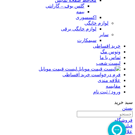
محافظ صفحه نمایش
گلس بوف – گارانتی
بیمه
اکسسوری
لوازم خانگی
لوازم خانگی برقی
سایر
سیمکارت
خرید اقساطی
وتوس مگ
تماس با ما
لیست شعب
لیست قیمت موبایل
فرم درخواست خرید اقساطی
علاقه مندی
مقایسه
ورود / ثبت نام
سبد خرید
بستن
فروشگاه
فیلترها
علاقه مندی