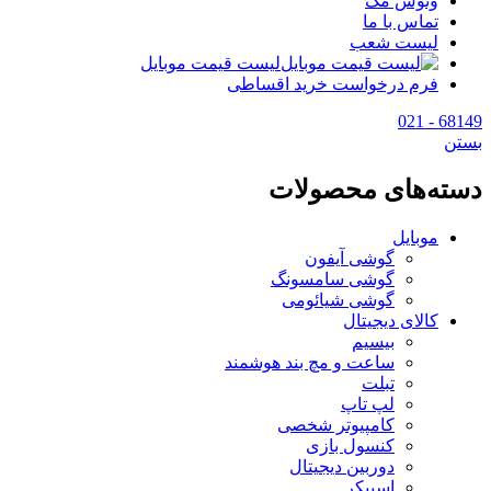
وتوس مگ
تماس با ما
لیست شعب
لیست قیمت موبایل
فرم درخواست خرید اقساطی
68149 - 021
بستن
دسته‌های محصولات
موبایل
گوشی آیفون
گوشی سامسونگ
گوشی شیائومی
کالای دیجیتال
بیسیم
ساعت و مچ بند هوشمند
تبلت
لپ تاپ
کامپیوتر شخصی
کنسول بازی
دوربین دیجیتال
اسپیکر