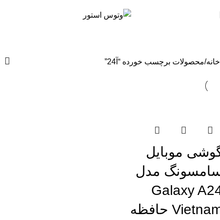
خانه
محصولات برچسب خورده “آ24”
تمام موجودی
وشی موبایل
امسونگ مدل
Galaxy A2
Vietnam حافظه