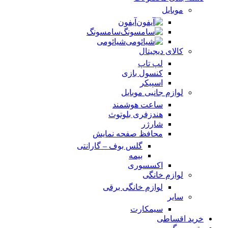
موبایل
آیفون
سامسونگ
شیائومی
کالای دیجیتال
لپ تاپ
کنسول بازی
اسپیکر
لوازم جانبی موبایل
ساعت هوشمند
هندزفری بلوتوث
شارژر
محافظ صفحه نمایش
گلس بوف – گارانتی
بیمه
اکسسوری
لوازم خانگی
لوازم خانگی برقی
سایر
سیمکارت
خرید اقساطی