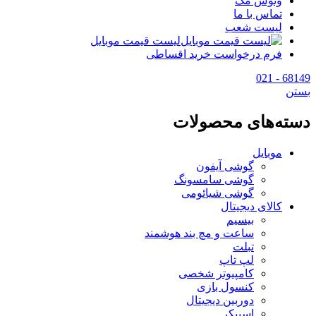
وتوس مگ
تماس با ما
لیست شعب
لیست قیمت موبایل
فرم درخواست خرید اقساطی
68149 - 021
بستن
دسته‌های محصولات
موبایل
گوشی آیفون
گوشی سامسونگ
گوشی شیائومی
کالای دیجیتال
بیسیم
ساعت و مچ بند هوشمند
تبلت
لپ تاپ
کامپیوتر شخصی
کنسول بازی
دوربین دیجیتال
اسپیکر