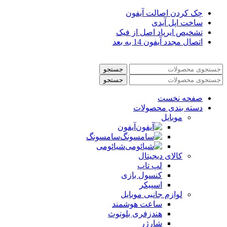
چک کردن اصالت آیفون
ساخت اپل آیدی
تشخیص ایرپاد اصل از فیک
اتصال مجدد آیفون 14 به بعد
جستجو
جستجو
صفحه نخست
دسته بندی محصولات
موبایل
آیفون
سامسونگ
شیائومی
کالای دیجیتال
لپ تاپ
کنسول بازی
اسپیکر
لوازم جانبی موبایل
ساعت هوشمند
هندزفری بلوتوث
شارژر