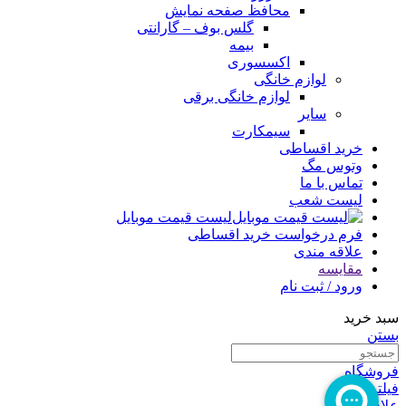
محافظ صفحه نمایش
گلس بوف – گارانتی
بیمه
اکسسوری
لوازم خانگی
لوازم خانگی برقی
سایر
سیمکارت
خرید اقساطی
وتوس مگ
تماس با ما
لیست شعب
لیست قیمت موبایل
فرم درخواست خرید اقساطی
علاقه مندی
مقایسه
ورود / ثبت نام
سبد خرید
بستن
فروشگاه
فیلترها
علاقه مندی