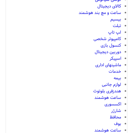
کالای دیجیتال
ساعت و مچ بند هوشمند
بیسیم
تبلت
لپ تاپ
کامپیوتر شخصی
کنسول بازی
دوربین دیجیتال
اسپیکر
ماشینهای اداری
خدمات
بیمه
لوازم جانبی
هندزفری بلوتوث
ساعت هوشمند
اکسسوری
شارژر
محافظ
بوف
ساعت هوشمند