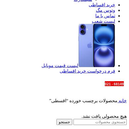
خرید اقساطی
وتوس مگ
تماس با ما
لیست شعب
لیست قیمت موبایل
فرم درخواست خرید اقساطی
68149 - 021
خانه
محصولات برچسب خورده “اقسطی”
هیچ محصولی یافت نشد.
جستجو