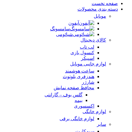
صفحه نخست
دسته بندی محصولات
موبایل
آیفون
سامسونگ
شیائومی
کالای دیجیتال
لپ تاپ
کنسول بازی
اسپیکر
لوازم جانبی موبایل
ساعت هوشمند
هندزفری بلوتوث
شارژر
محافظ صفحه نمایش
گلس بوف – گارانتی
بیمه
اکسسوری
لوازم خانگی
لوازم خانگی برقی
سایر
سیمکارت