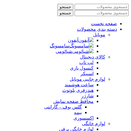
جستجو
جستجو
صفحه نخست
دسته بندی محصولات
موبایل
آیفون
سامسونگ
شیائومی
کالای دیجیتال
لپ تاپ
کنسول بازی
اسپیکر
لوازم جانبی موبایل
ساعت هوشمند
هندزفری بلوتوث
شارژر
محافظ صفحه نمایش
گلس بوف – گارانتی
بیمه
اکسسوری
لوازم خانگی
لوازم خانگی برقی