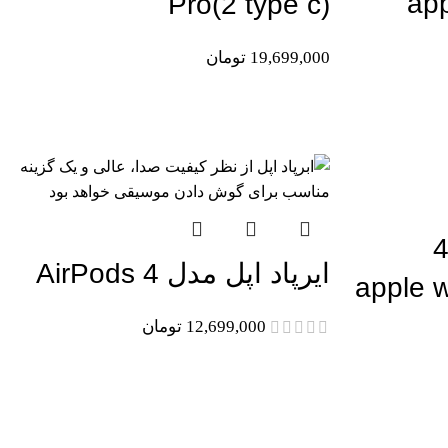
app
Pro(2 type c)
19,699,000
تومان
اتمام موجودی
s مدل 44
ایرپاد اپل مدل AirPods 4
apple watc
12,699,000
تومان
اتمام موجودی