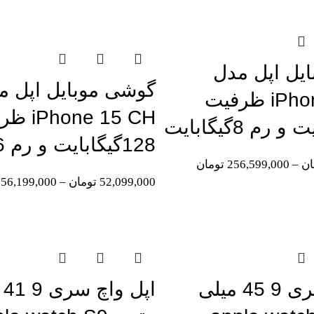
اتمام موجودی
یل اپل مدل
گوشی موبایل اپل م
iPhone 16 CH ظرفیت
one 15 CH
128گیگابایت و رم 6گیگابایت
ان
–
256,599,000
تومان
52,099,000
تومان
–
56,199,000
اتمام موجودی
اپل واچ سری 9 45 میلی
اپ