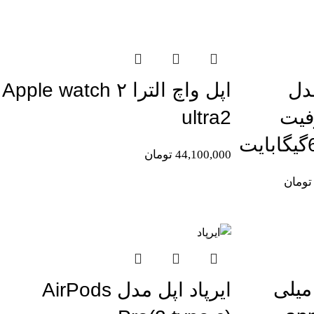
اتمام موجودی
دل
اپل واچ الترا ۲ Apple watch
iPh ظرفیت
ultra2
44,100,000
تومان
تومان
اتمام موجودی
ل واچ سری 9 41 میلی
ایرپاد اپل مدل AirPods