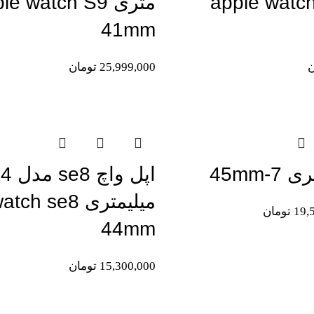
apple watch S9
متری le watch S9
41mm
ن
25,999,000
تومان
اتمام موجودی
-45mm
اپل واچ e8
میلیمتری h se8
19,
تومان
44mm
15,300,000
تومان