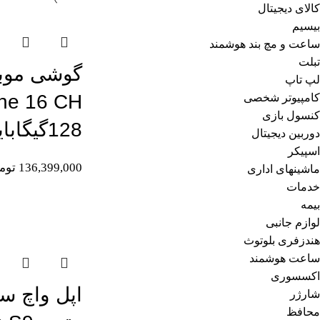
کالای دیجیتال
بیسیم
ساعت و مچ بند هوشمند
تبلت
گوشی موبا
لپ تاپ
کامپیوتر شخصی
کنسول بازی
128گیگابایت و رم 8گیگابایت
دوربین دیجیتال
اسپیکر
136,399,000
توم
ماشینهای اداری
خدمات
بیمه
اتمام موجودی
لوازم جانبی
هندزفری بلوتوث
ساعت هوشمند
اکسسوری
شارژر
محافظ