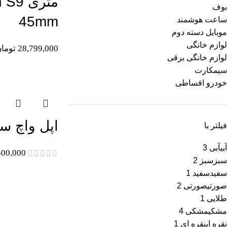
متری 
بوف
45mm
ساعت هوشمند
موبایل دسته دوم
لوازم خانگی
28,799,000
توما
لوازم خانگی برقی
سیمکارت
اتمام موجودی
خودرو اقساطی
اپل واچ سری 7
فیلتر با
آبی
آبی
3
500,000
سبز
سبز
2
سفید
سفید
1
صورتی
صورتی
2
طلایی
1
مشکی
مشکی
4
اتمام موجودی
نقره ای
نقره ای
1