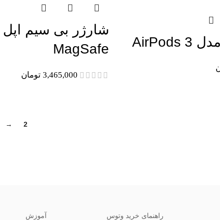
شارژر بی سیم اپل 
AirPods
MagSafe
ن
3,465,000
تومان
→
2
1
راهنمای خرید وتوس
آموزش