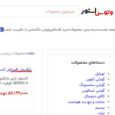
حه نخست
دسته بندی محصولات
خرید اقساطی
وتوس مگ
تماس با ما
لیست شعب
خانه
محصولات برچسب 
دسته‌های محصولات
موبایل
اتمام موجودی
گوشی آیفون
SERIES X ظرفیت 1 ترابایت
گوشی سامسونگ
گوشی شیائومی
56,199,000
توما
کالای دیجیتال
ساعت و مچ بند هوشمند
بیسیم
تبلت