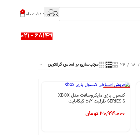
0
ورود / ثبت نام
68149 - 021
24
18
اتمام موجودی
کنسول بازی مایکروسافت مدل XBOX
SERIES S ظرفیت 512 گیگابایت
30,999,000
تومان