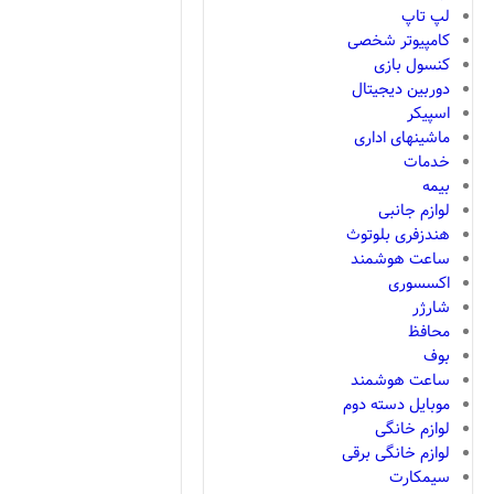
لپ تاپ
کامپیوتر شخصی
کنسول بازی
دوربین دیجیتال
اسپیکر
ماشینهای اداری
خدمات
بیمه
لوازم جانبی
هندزفری بلوتوث
ساعت هوشمند
اکسسوری
شارژر
محافظ
بوف
ساعت هوشمند
موبایل دسته دوم
لوازم خانگی
لوازم خانگی برقی
سیمکارت