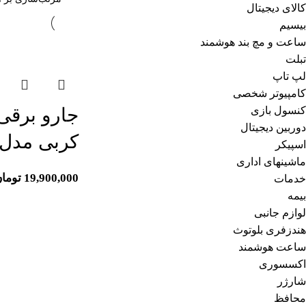
کالای دیجیتال
بیسیم
ساعت و مچ بند هوشمند
اتمام موجودی
تبلت
لپ تاپ
کامپیوتر شخصی
کنسول بازی
جارو برقی
دوربین دیجیتال
کربی مدل A5
اسپیکر
ماشینهای اداری
19,900,000
توما
خدمات
بیمه
لوازم جانبی
هندزفری بلوتوث
ساعت هوشمند
اکسسوری
شارژر
محافظ