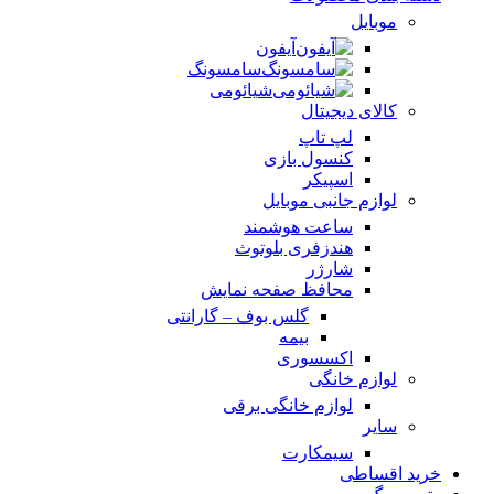
موبایل
آیفون
سامسونگ
شیائومی
کالای دیجیتال
لپ تاپ
کنسول بازی
اسپیکر
لوازم جانبی موبایل
ساعت هوشمند
هندزفری بلوتوث
شارژر
محافظ صفحه نمایش
گلس بوف – گارانتی
بیمه
اکسسوری
لوازم خانگی
لوازم خانگی برقی
سایر
سیمکارت
خرید اقساطی