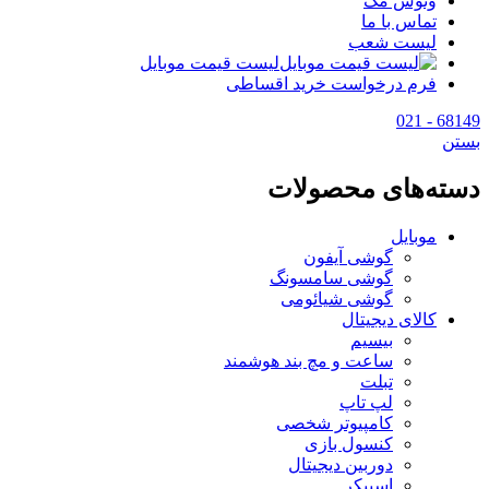
وتوس مگ
تماس با ما
لیست شعب
لیست قیمت موبایل
فرم درخواست خرید اقساطی
68149 - 021
بستن
دسته‌های محصولات
موبایل
گوشی آیفون
گوشی سامسونگ
گوشی شیائومی
کالای دیجیتال
بیسیم
ساعت و مچ بند هوشمند
تبلت
لپ تاپ
کامپیوتر شخصی
کنسول بازی
دوربین دیجیتال
اسپیکر