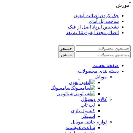
آموزش
چک کردن اصالت آیفون
ساخت اپل آیدی
تشخیص ایرپاد اصل از فیک
اتصال مجدد آیفون 14 به بعد
جستجو
جستجو
صفحه نخست
دسته بندی محصولات
موبایل
آیفون
سامسونگ
شیائومی
کالای دیجیتال
لپ تاپ
کنسول بازی
اسپیکر
لوازم جانبی موبایل
ساعت هوشمند