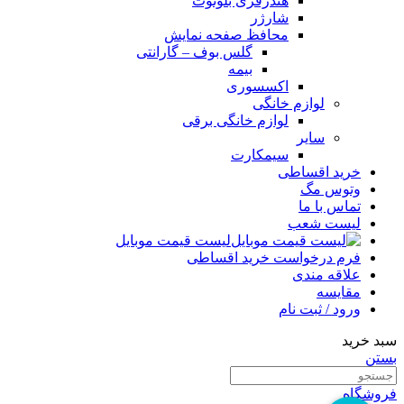
هندزفری بلوتوث
شارژر
محافظ صفحه نمایش
گلس بوف – گارانتی
بیمه
اکسسوری
لوازم خانگی
لوازم خانگی برقی
سایر
سیمکارت
خرید اقساطی
وتوس مگ
تماس با ما
لیست شعب
لیست قیمت موبایل
فرم درخواست خرید اقساطی
علاقه مندی
مقایسه
ورود / ثبت نام
سبد خرید
بستن
فروشگاه