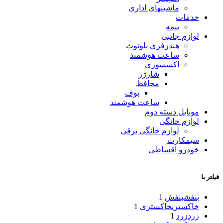
ماشینهای اداری
خدمات
بیمه
لوازم جانبی
هندزفری بلوتوث
ساعت هوشمند
اکسسوری
شارژر
محافظ
بوف
ساعت هوشمند
موبایل دسته دوم
لوازم خانگی
لوازم خانگی برقی
سیمکارت
خودرو اقساطی
فیلتر با
بنفش
بنفش
1
خاکستری
خاکستری
1
زرد
زرد
1