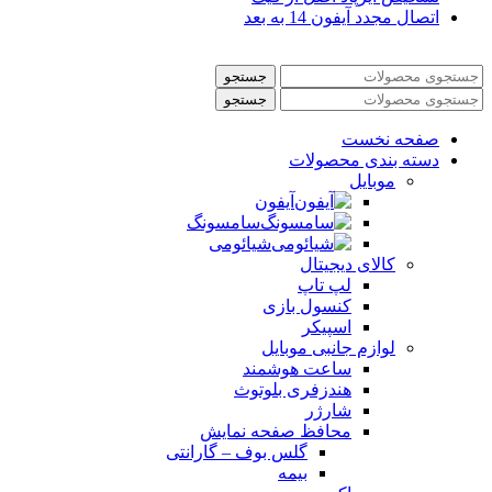
اتصال مجدد آیفون 14 به بعد
جستجو
جستجو
صفحه نخست
دسته بندی محصولات
موبایل
آیفون
سامسونگ
شیائومی
کالای دیجیتال
لپ تاپ
کنسول بازی
اسپیکر
لوازم جانبی موبایل
ساعت هوشمند
هندزفری بلوتوث
شارژر
محافظ صفحه نمایش
گلس بوف – گارانتی
بیمه