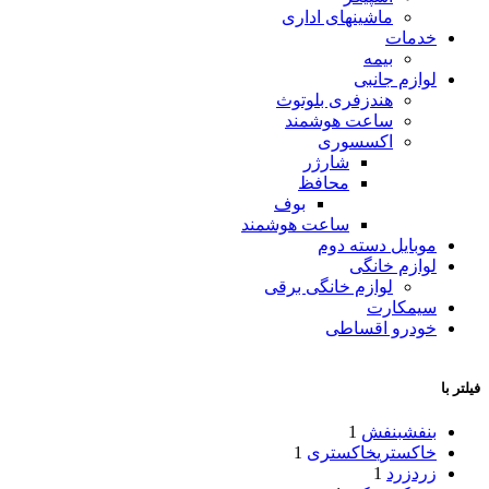
ماشینهای اداری
خدمات
بیمه
لوازم جانبی
هندزفری بلوتوث
ساعت هوشمند
اکسسوری
شارژر
محافظ
بوف
ساعت هوشمند
موبایل دسته دوم
لوازم خانگی
لوازم خانگی برقی
سیمکارت
خودرو اقساطی
فیلتر با
بنفش
بنفش
1
خاکستری
خاکستری
1
زرد
زرد
1