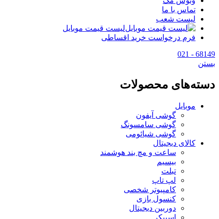
وتوس مگ
تماس با ما
لیست شعب
لیست قیمت موبایل
فرم درخواست خرید اقساطی
68149 - 021
بستن
دسته‌های محصولات
موبایل
گوشی آیفون
گوشی سامسونگ
گوشی شیائومی
کالای دیجیتال
ساعت و مچ بند هوشمند
بیسیم
تبلت
لپ تاپ
کامپیوتر شخصی
کنسول بازی
دوربین دیجیتال
اسپیکر