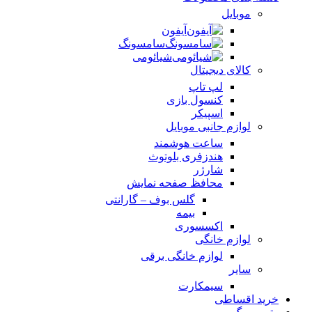
موبایل
آیفون
سامسونگ
شیائومی
کالای دیجیتال
لپ تاپ
کنسول بازی
اسپیکر
لوازم جانبی موبایل
ساعت هوشمند
هندزفری بلوتوث
شارژر
محافظ صفحه نمایش
گلس بوف – گارانتی
بیمه
اکسسوری
لوازم خانگی
لوازم خانگی برقی
سایر
سیمکارت
خرید اقساطی