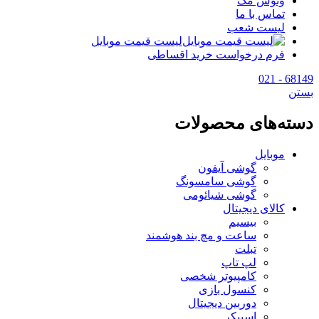
وتوس مگ
تماس با ما
لیست شعب
لیست قیمت موبایل
فرم درخواست خرید اقساطی
68149 - 021
بستن
دسته‌های محصولات
موبایل
گوشی آیفون
گوشی سامسونگ
گوشی شیائومی
کالای دیجیتال
بیسیم
ساعت و مچ بند هوشمند
تبلت
لپ تاپ
کامپیوتر شخصی
کنسول بازی
دوربین دیجیتال
اسپیکر