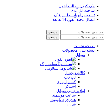
چک کردن اصالت آیفون
ساخت اپل آیدی
تشخیص ایرپاد اصل از فیک
اتصال مجدد آیفون 14 به بعد
جستجو
جستجو
صفحه نخست
دسته بندی محصولات
موبایل
آیفون
سامسونگ
شیائومی
کالای دیجیتال
لپ تاپ
کنسول بازی
اسپیکر
لوازم جانبی موبایل
ساعت هوشمند
هندزفری بلوتوث
شارژر