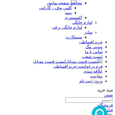
محافظ صفحه نمایش
گلس بوف – گارانتی
بیمه
اکسسوری
لوازم خانگی
لوازم خانگی برقی
سایر
سیمکارت
خرید اقساطی
وتوس مگ
تماس با ما
لیست شعب
لیست قیمت موبایل
فرم درخواست خرید اقساطی
علاقه مندی
مقایسه
ورود / ثبت نام
سبد خرید
بستن
فروشگاه
فیلترها
علاقه مندی