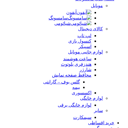
موبایل
آیفون
سامسونگ
شیائومی
کالای دیجیتال
لپ تاپ
کنسول بازی
اسپیکر
لوازم جانبی موبایل
ساعت هوشمند
هندزفری بلوتوث
شارژر
محافظ صفحه نمایش
گلس بوف – گارانتی
بیمه
اکسسوری
لوازم خانگی
لوازم خانگی برقی
سایر
سیمکارت
خرید اقساطی