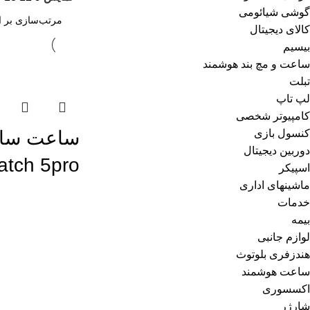
گوشی شیائومی
کالای دیجیتال
بیسیم
ساعت و مچ بند هوشمند
اتمام موجودی
تبلت
لپ تاپ
کامپیوتر شخصی
کنسول بازی
دوربین دیجیتال
tch 5pro
اسپیکر
ماشینهای اداری
خدمات
بیمه
لوازم جانبی
هندزفری بلوتوث
ساعت هوشمند
اکسسوری
شارژر