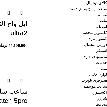
کالای دیجیتال
ساعت و مچ بند هوشمند
بیسیم
تبلت
لپ تاپ
ultra2
کامپیوتر شخصی
کنسول بازی
دوربین دیجیتال
44,100,000
توما
اسپیکر
ماشینهای اداری
خدمات
اتمام موجودی
بیمه
لوازم جانبی
هندزفری بلوتوث
ساعت هوشمند
اکسسوری
شارژر
tch 5pro
محافظ