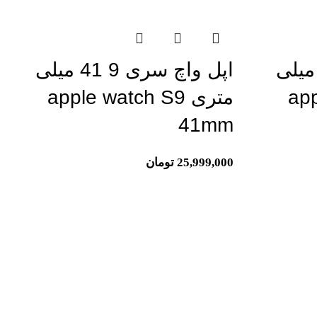
ل واچ سری 9 45 میلی
اپل واچ سری 9 41 میلی
app
متری apple watch S9
41mm
25,999,000
تومان