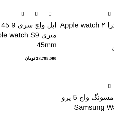
اپل واچ الترا ۲ Apple watch
اپ
متری le watch S9
45mm
ن
28,799,000
تومان
ساعت سامسونگ واچ 5 پرو
Samsung Wa