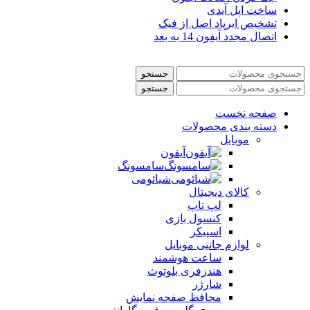
ساخت اپل آیدی
تشخیص ایرپاد اصل از فیک
اتصال مجدد آیفون 14 به بعد
جستجو
جستجو
صفحه نخست
دسته بندی محصولات
موبایل
آیفون
سامسونگ
شیائومی
کالای دیجیتال
لپ تاپ
کنسول بازی
اسپیکر
لوازم جانبی موبایل
ساعت هوشمند
هندزفری بلوتوث
شارژر
محافظ صفحه نمایش