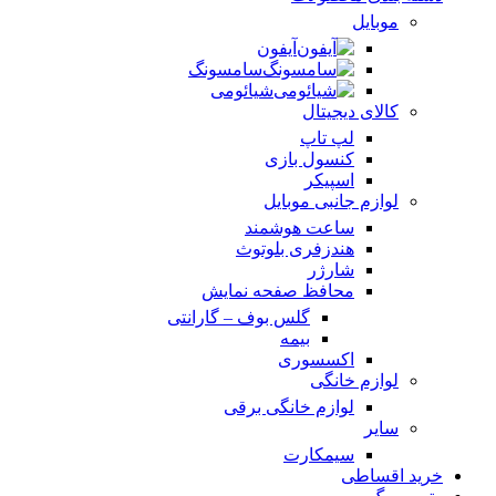
موبایل
آیفون
سامسونگ
شیائومی
کالای دیجیتال
لپ تاپ
کنسول بازی
اسپیکر
لوازم جانبی موبایل
ساعت هوشمند
هندزفری بلوتوث
شارژر
محافظ صفحه نمایش
گلس بوف – گارانتی
بیمه
اکسسوری
لوازم خانگی
لوازم خانگی برقی
سایر
سیمکارت
خرید اقساطی