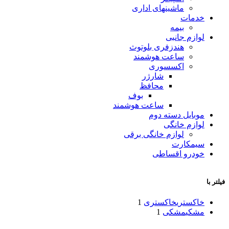
ماشینهای اداری
خدمات
بیمه
لوازم جانبی
هندزفری بلوتوث
ساعت هوشمند
اکسسوری
شارژر
محافظ
بوف
ساعت هوشمند
موبایل دسته دوم
لوازم خانگی
لوازم خانگی برقی
سیمکارت
خودرو اقساطی
فیلتر با
خاکستری
خاکستری
1
مشکی
مشکی
1