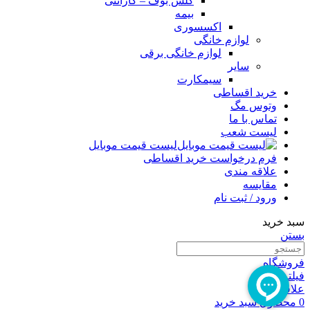
گلس بوف – گارانتی
بیمه
اکسسوری
لوازم خانگی
لوازم خانگی برقی
سایر
سیمکارت
خرید اقساطی
وتوس مگ
تماس با ما
لیست شعب
لیست قیمت موبایل
فرم درخواست خرید اقساطی
علاقه مندی
مقایسه
ورود / ثبت نام
سبد خرید
بستن
فروشگاه
فیلترها
علاقه مندی
0
محصول
سبد خرید