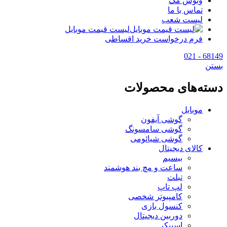
وتوس مگ
تماس با ما
لیست شعب
لیست قیمت موبایل
فرم درخواست خرید اقساطی
68149 - 021
بستن
دسته‌های محصولات
موبایل
گوشی آیفون
گوشی سامسونگ
گوشی شیائومی
کالای دیجیتال
بیسیم
ساعت و مچ بند هوشمند
تبلت
لپ تاپ
کامپیوتر شخصی
کنسول بازی
دوربین دیجیتال
اسپیکر