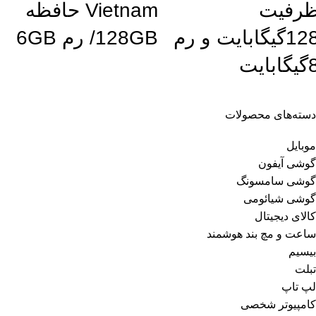
رفیت
Vietnam حافظه
128گیگابایت و رم
128GB/ رم 6GB
گابایت
دسته‌های محصولات
موبایل
گوشی آیفون
گوشی سامسونگ
گوشی شیائومی
کالای دیجیتال
ساعت و مچ بند هوشمند
بیسیم
تبلت
لپ تاپ
کامپیوتر شخصی