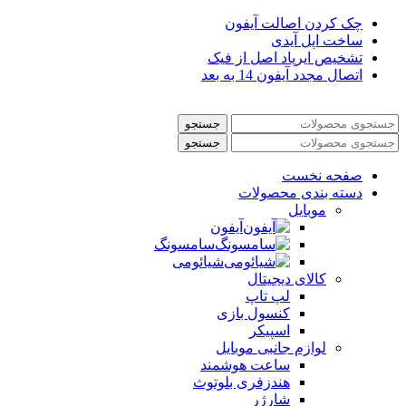
چک کردن اصالت آیفون
ساخت اپل آیدی
تشخیص ایرپاد اصل از فیک
اتصال مجدد آیفون 14 به بعد
جستجو
جستجو
صفحه نخست
دسته بندی محصولات
موبایل
آیفون
سامسونگ
شیائومی
کالای دیجیتال
لپ تاپ
کنسول بازی
اسپیکر
لوازم جانبی موبایل
ساعت هوشمند
هندزفری بلوتوث
شارژر