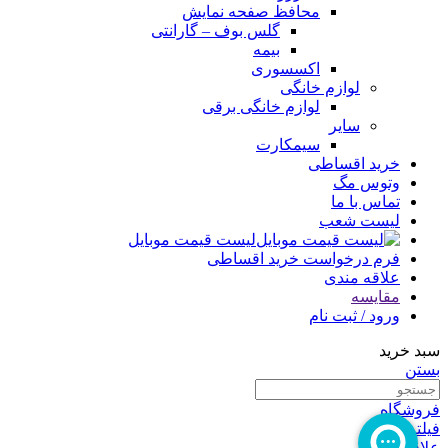
محافظ صفحه نمایش
گلس بوف – گارانتی
بیمه
اکسسوری
لوازم خانگی
لوازم خانگی برقی
سایر
سیمکارت
خرید اقساطی
وتوس مگ
تماس با ما
لیست شعب
لیست قیمت موبایل
فرم درخواست خرید اقساطی
علاقه مندی
مقایسه
ورود / ثبت نام
سبد خرید
بستن
فروشگاه
فیلترها
علاقه مندی