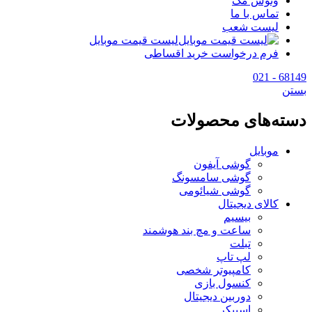
وتوس مگ
تماس با ما
لیست شعب
لیست قیمت موبایل
فرم درخواست خرید اقساطی
68149 - 021
بستن
دسته‌های محصولات
موبایل
گوشی آیفون
گوشی سامسونگ
گوشی شیائومی
کالای دیجیتال
بیسیم
ساعت و مچ بند هوشمند
تبلت
لپ تاپ
کامپیوتر شخصی
کنسول بازی
دوربین دیجیتال
اسپیکر