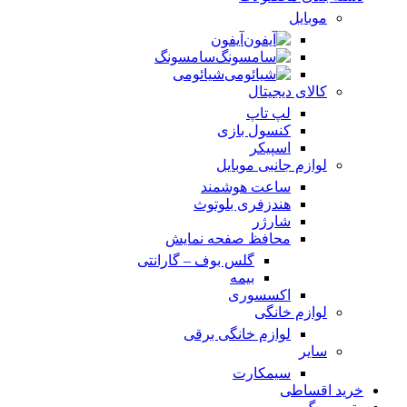
موبایل
آیفون
سامسونگ
شیائومی
کالای دیجیتال
لپ تاپ
کنسول بازی
اسپیکر
لوازم جانبی موبایل
ساعت هوشمند
هندزفری بلوتوث
شارژر
محافظ صفحه نمایش
گلس بوف – گارانتی
بیمه
اکسسوری
لوازم خانگی
لوازم خانگی برقی
سایر
سیمکارت
خرید اقساطی