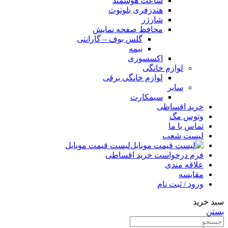
ساعت هوشمند
هندزفری بلوتوث
شارژر
محافظ صفحه نمایش
گلس بوف – گارانتی
بیمه
اکسسوری
لوازم خانگی
لوازم خانگی برقی
سایر
سیمکارت
خرید اقساطی
وتوس مگ
تماس با ما
لیست شعب
لیست قیمت موبایل
فرم درخواست خرید اقساطی
علاقه مندی
مقایسه
ورود / ثبت نام
سبد خرید
بستن