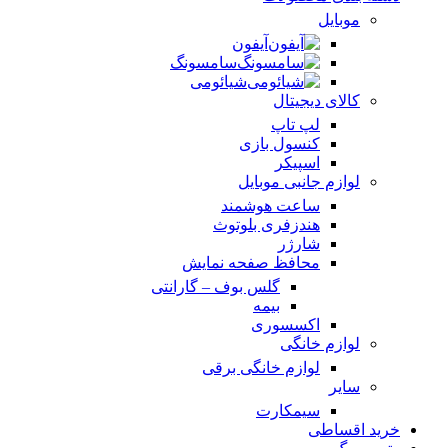
موبایل
آیفون
سامسونگ
شیائومی
کالای دیجیتال
لپ تاپ
کنسول بازی
اسپیکر
لوازم جانبی موبایل
ساعت هوشمند
هندزفری بلوتوث
شارژر
محافظ صفحه نمایش
گلس بوف – گارانتی
بیمه
اکسسوری
لوازم خانگی
لوازم خانگی برقی
سایر
سیمکارت
خرید اقساطی