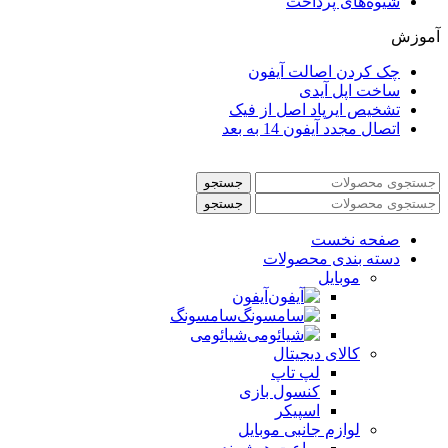
شیوه‌های پرداخت
آموزش
چک کردن اصالت آیفون
ساخت اپل آیدی
تشخیص ایرپاد اصل از فیک
اتصال مجدد آیفون 14 به بعد
جستجو
جستجو
صفحه نخست
دسته بندی محصولات
موبایل
آیفون
سامسونگ
شیائومی
کالای دیجیتال
لپ تاپ
کنسول بازی
اسپیکر
لوازم جانبی موبایل