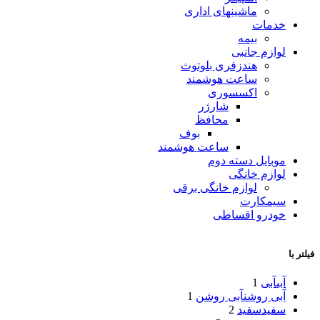
ماشینهای اداری
خدمات
بیمه
لوازم جانبی
هندزفری بلوتوث
ساعت هوشمند
اکسسوری
شارژر
محافظ
بوف
ساعت هوشمند
موبایل دسته دوم
لوازم خانگی
لوازم خانگی برقی
سیمکارت
خودرو اقساطی
فیلتر با
آبی
آبی
1
آبی روشن
آبی روشن
1
سفید
سفید
2