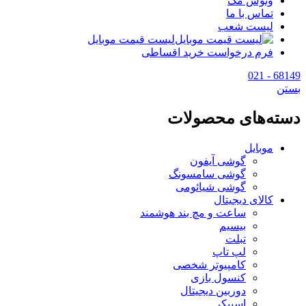
وتوس مگ
تماس با ما
لیست شعب
لیست قیمت موبایل
فرم درخواست خرید اقساطی
68149 - 021
بستن
دسته‌های محصولات
موبایل
گوشی آیفون
گوشی سامسونگ
گوشی شیائومی
کالای دیجیتال
ساعت و مچ بند هوشمند
بیسیم
تبلت
لپ تاپ
کامپیوتر شخصی
کنسول بازی
دوربین دیجیتال
اسپیکر