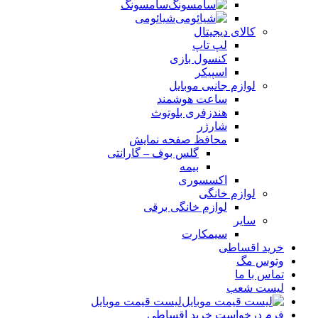
سامسونگ
شیائومی
کالای دیجیتال
لپ تاپ
کنسول بازی
اسپیکر
لوازم جانبی موبایل
ساعت هوشمند
هندزفری بلوتوث
شارژر
محافظ صفحه نمایش
گلس بوف – گارانتی
بیمه
اکسسوری
لوازم خانگی
لوازم خانگی برقی
سایر
سیمکارت
خرید اقساطی
وتوس مگ
تماس با ما
لیست شعب
لیست قیمت موبایل
فرم درخواست خرید اقساطی