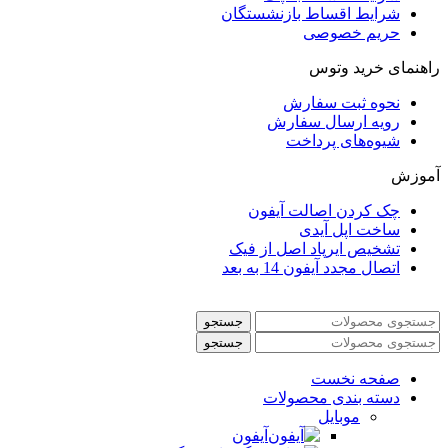
شرایط اقساط بازنشستگان
حریم خصوصی
راهنمای خرید وتوس
نحوه ثبت سفارش
رویه ارسال سفارش
شیوه‌های پرداخت
آموزش
چک کردن اصالت آیفون
ساخت اپل آیدی
تشخیص ایرپاد اصل از فیک
اتصال مجدد آیفون 14 به بعد
جستجو
جستجو
صفحه نخست
دسته بندی محصولات
موبایل
آیفون