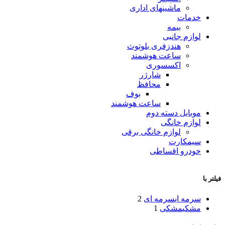
ماشینهای اداری
خدمات
بیمه
لوازم جانبی
هندزفری بلوتوث
ساعت هوشمند
اکسسوری
شارژر
محافظ
بوف
ساعت هوشمند
موبایل دسته دوم
لوازم خانگی
لوازم خانگی برقی
سیمکارت
خودرو اقساطی
فیلتر با
سرمه ای
سرمه ای
2
مشکی
مشکی
1