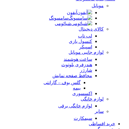
موبایل
آیفون
سامسونگ
شیائومی
کالای دیجیتال
لپ تاپ
کنسول بازی
اسپیکر
لوازم جانبی موبایل
ساعت هوشمند
هندزفری بلوتوث
شارژر
محافظ صفحه نمایش
گلس بوف – گارانتی
بیمه
اکسسوری
لوازم خانگی
لوازم خانگی برقی
سایر
سیمکارت
خرید اقساطی