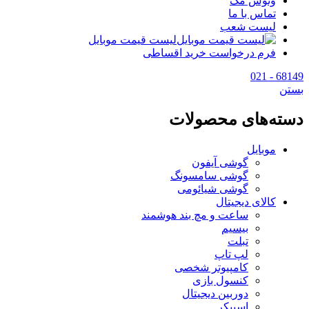
وتوس مگ
تماس با ما
لیست شعب
لیست قیمت موبایل
فرم درخواست خرید اقساطی
68149 - 021
بستن
دسته‌های محصولات
موبایل
گوشی آیفون
گوشی سامسونگ
گوشی شیائومی
کالای دیجیتال
ساعت و مچ بند هوشمند
بیسیم
تبلت
لپ تاپ
کامپیوتر شخصی
کنسول بازی
دوربین دیجیتال
اسپیکر