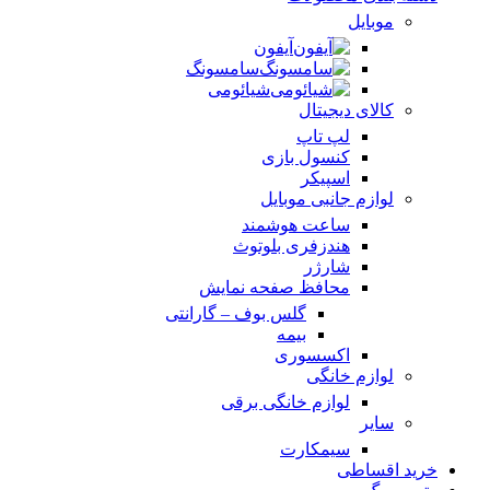
موبایل
آیفون
سامسونگ
شیائومی
کالای دیجیتال
لپ تاپ
کنسول بازی
اسپیکر
لوازم جانبی موبایل
ساعت هوشمند
هندزفری بلوتوث
شارژر
محافظ صفحه نمایش
گلس بوف – گارانتی
بیمه
اکسسوری
لوازم خانگی
لوازم خانگی برقی
سایر
سیمکارت
خرید اقساطی