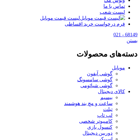
وتوس مگ
تماس با ما
لیست شعب
لیست قیمت موبایل
فرم درخواست خرید اقساطی
68149 - 021
بستن
دسته‌های محصولات
موبایل
گوشی آیفون
گوشی سامسونگ
گوشی شیائومی
کالای دیجیتال
بیسیم
ساعت و مچ بند هوشمند
تبلت
لپ تاپ
کامپیوتر شخصی
کنسول بازی
دوربین دیجیتال
اسپیکر