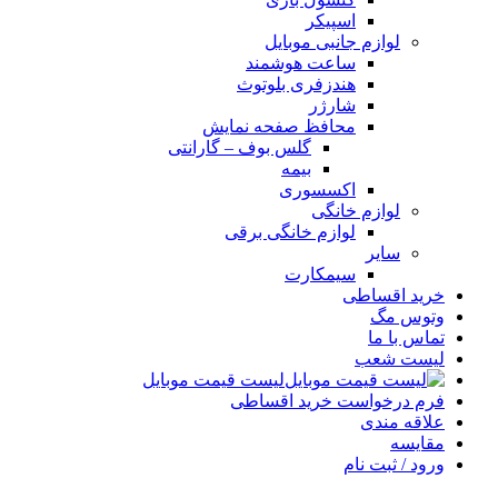
اسپیکر
لوازم جانبی موبایل
ساعت هوشمند
هندزفری بلوتوث
شارژر
محافظ صفحه نمایش
گلس بوف – گارانتی
بیمه
اکسسوری
لوازم خانگی
لوازم خانگی برقی
سایر
سیمکارت
خرید اقساطی
وتوس مگ
تماس با ما
لیست شعب
لیست قیمت موبایل
فرم درخواست خرید اقساطی
علاقه مندی
مقایسه
ورود / ثبت نام