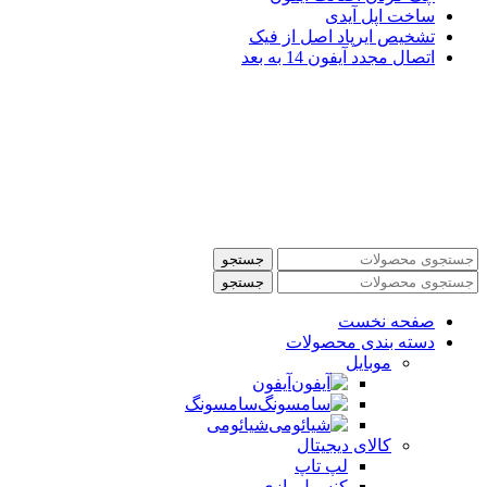
ساخت اپل آیدی
تشخیص ایرپاد اصل از فیک
اتصال مجدد آیفون 14 به بعد
جستجو
جستجو
صفحه نخست
دسته بندی محصولات
موبایل
آیفون
سامسونگ
شیائومی
کالای دیجیتال
لپ تاپ
کنسول بازی