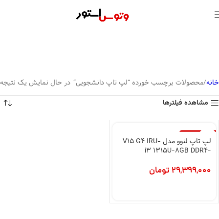
خانه
محصولات برچسب خورده “لپ تاپ دانشجویی”
در حال نمایش یک نتیجه
مشاهده فیلترها
اتمام موجودی
لپ تاپ لنوو مدل V15 G4 IRU-
i3 1315U-8GB DDR4-
256SSD-INT
29,399,000
تومان