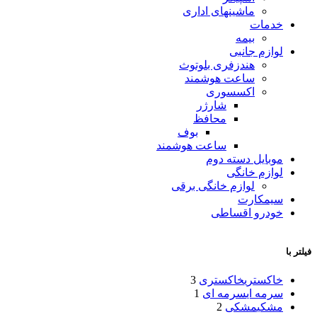
ماشینهای اداری
خدمات
بیمه
لوازم جانبی
هندزفری بلوتوث
ساعت هوشمند
اکسسوری
شارژر
محافظ
بوف
ساعت هوشمند
موبایل دسته دوم
لوازم خانگی
لوازم خانگی برقی
سیمکارت
خودرو اقساطی
فیلتر با
خاکستری
خاکستری
3
سرمه ای
سرمه ای
1
مشکی
مشکی
2