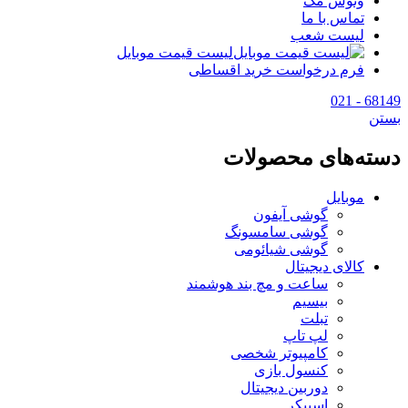
وتوس مگ
تماس با ما
لیست شعب
لیست قیمت موبایل
فرم درخواست خرید اقساطی
68149 - 021
بستن
دسته‌های محصولات
موبایل
گوشی آیفون
گوشی سامسونگ
گوشی شیائومی
کالای دیجیتال
ساعت و مچ بند هوشمند
بیسیم
تبلت
لپ تاپ
کامپیوتر شخصی
کنسول بازی
دوربین دیجیتال
اسپیکر