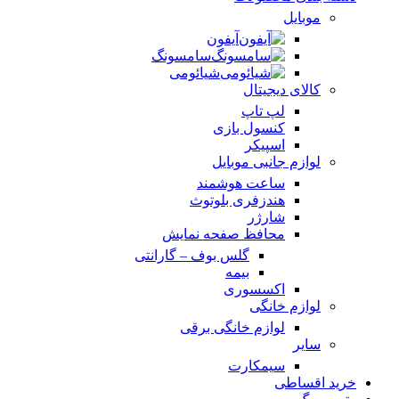
موبایل
آیفون
سامسونگ
شیائومی
کالای دیجیتال
لپ تاپ
کنسول بازی
اسپیکر
لوازم جانبی موبایل
ساعت هوشمند
هندزفری بلوتوث
شارژر
محافظ صفحه نمایش
گلس بوف – گارانتی
بیمه
اکسسوری
لوازم خانگی
لوازم خانگی برقی
سایر
سیمکارت
خرید اقساطی