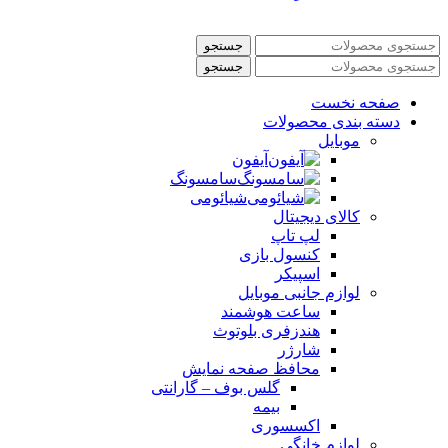
جستجو
جستجو
صفحه نخست
دسته بندی محصولات
موبایل
آیفون
سامسونگ
شیائومی
کالای دیجیتال
لپ تاپ
کنسول بازی
اسپیکر
لوازم جانبی موبایل
ساعت هوشمند
هندزفری بلوتوث
شارژر
محافظ صفحه نمایش
گلس بوف – گارانتی
بیمه
اکسسوری
لوازم خانگی