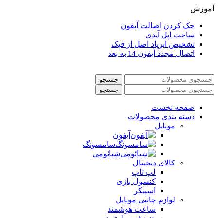
آموزش
چک کردن اصالت آیفون
ساخت اپل آیدی
تشخیص ایرپاد اصل از فیک
اتصال مجدد آیفون 14 به بعد
جستجو
جستجو
صفحه نخست
دسته بندی محصولات
موبایل
آیفون
سامسونگ
شیائومی
کالای دیجیتال
لپ تاپ
کنسول بازی
اسپیکر
لوازم جانبی موبایل
ساعت هوشمند