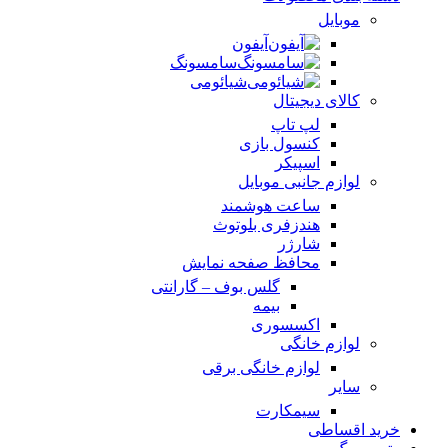
موبایل
آیفون
سامسونگ
شیائومی
کالای دیجیتال
لپ تاپ
کنسول بازی
اسپیکر
لوازم جانبی موبایل
ساعت هوشمند
هندزفری بلوتوث
شارژر
محافظ صفحه نمایش
گلس بوف – گارانتی
بیمه
اکسسوری
لوازم خانگی
لوازم خانگی برقی
سایر
سیمکارت
خرید اقساطی