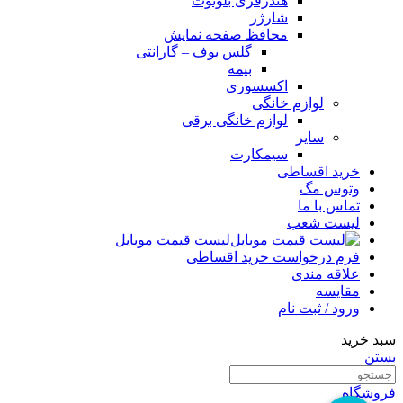
هندزفری بلوتوث
شارژر
محافظ صفحه نمایش
گلس بوف – گارانتی
بیمه
اکسسوری
لوازم خانگی
لوازم خانگی برقی
سایر
سیمکارت
خرید اقساطی
وتوس مگ
تماس با ما
لیست شعب
لیست قیمت موبایل
فرم درخواست خرید اقساطی
علاقه مندی
مقایسه
ورود / ثبت نام
سبد خرید
بستن
فروشگاه