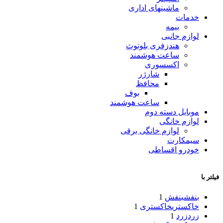
ماشینهای اداری
خدمات
بیمه
لوازم جانبی
هندزفری بلوتوث
ساعت هوشمند
اکسسوری
شارژر
محافظ
بوف
ساعت هوشمند
موبایل دسته دوم
لوازم خانگی
لوازم خانگی برقی
سیمکارت
خودرو اقساطی
فیلتر با
بنفش
بنفش
1
خاکستری
خاکستری
1
زرد
زرد
1