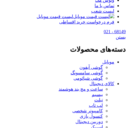
وتوس مگ
تماس با ما
لیست شعب
لیست قیمت موبایل
فرم درخواست خرید اقساطی
68149 - 021
بستن
دسته‌های محصولات
موبایل
گوشی آیفون
گوشی سامسونگ
گوشی شیائومی
کالای دیجیتال
ساعت و مچ بند هوشمند
بیسیم
تبلت
لپ تاپ
کامپیوتر شخصی
کنسول بازی
دوربین دیجیتال
اسپیکر