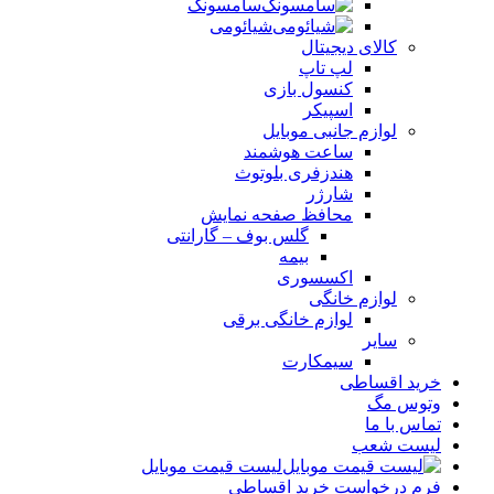
سامسونگ
شیائومی
کالای دیجیتال
لپ تاپ
کنسول بازی
اسپیکر
لوازم جانبی موبایل
ساعت هوشمند
هندزفری بلوتوث
شارژر
محافظ صفحه نمایش
گلس بوف – گارانتی
بیمه
اکسسوری
لوازم خانگی
لوازم خانگی برقی
سایر
سیمکارت
خرید اقساطی
وتوس مگ
تماس با ما
لیست شعب
لیست قیمت موبایل
فرم درخواست خرید اقساطی