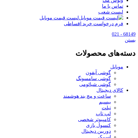
وتوس مگ
تماس با ما
لیست شعب
لیست قیمت موبایل
فرم درخواست خرید اقساطی
68149 - 021
بستن
دسته‌های محصولات
موبایل
گوشی آیفون
گوشی سامسونگ
گوشی شیائومی
کالای دیجیتال
ساعت و مچ بند هوشمند
بیسیم
تبلت
لپ تاپ
کامپیوتر شخصی
کنسول بازی
دوربین دیجیتال
اسپیکر