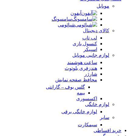
موبایل
آیفون
سامسونگ
شیائومی
کالای دیجیتال
لپ تاپ
کنسول بازی
اسپیکر
لوازم جانبی موبایل
ساعت هوشمند
هندزفری بلوتوث
شارژر
محافظ صفحه نمایش
گلس بوف – گارانتی
بیمه
اکسسوری
لوازم خانگی
لوازم خانگی برقی
سایر
سیمکارت
خرید اقساطی