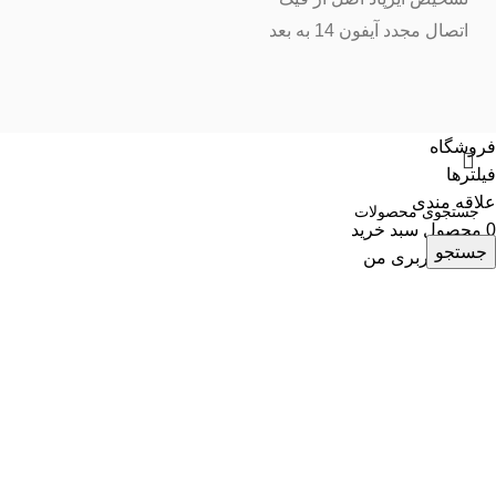
اتصال مجدد آیفون 14 به بعد
فروشگاه
فیلترها
علاقه مندی
0
محصول
سبد خرید
جستجو
حساب کاربری من