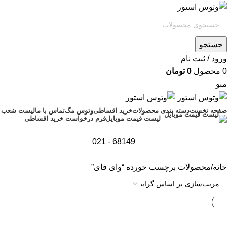
جستجو
ورود / ثبت نام
0
محصول
0
تومان
منو
صفحه نخست
دسته بندی محصولات
خرید اقساطی
وتوس مگ
تماس با ما
لیست شعب
فرم درخواست خرید اقساطی
لیست قیمت موبایل
68149 - 021
خانه
محصولات برچسب خورده “وای فای”
تمام موجودی