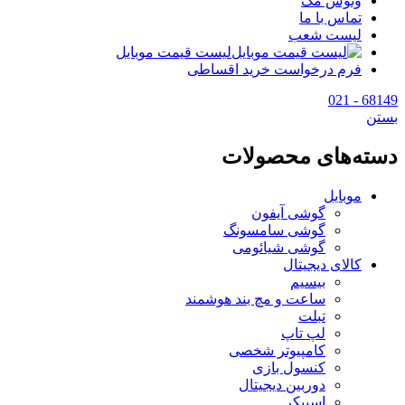
وتوس مگ
تماس با ما
لیست شعب
لیست قیمت موبایل
فرم درخواست خرید اقساطی
68149 - 021
بستن
دسته‌های محصولات
موبایل
گوشی آیفون
گوشی سامسونگ
گوشی شیائومی
کالای دیجیتال
بیسیم
ساعت و مچ بند هوشمند
تبلت
لپ تاپ
کامپیوتر شخصی
کنسول بازی
دوربین دیجیتال
اسپیکر