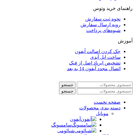
راهنمای خرید وتوس
نحوه ثبت سفارش
رویه ارسال سفارش
شیوه‌های پرداخت
آموزش
چک کردن اصالت آیفون
ساخت اپل آیدی
تشخیص ایرپاد اصل از فیک
اتصال مجدد آیفون 14 به بعد
جستجو
جستجو
صفحه نخست
دسته بندی محصولات
موبایل
آیفون
سامسونگ
شیائومی