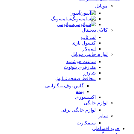
موبایل
آیفون
سامسونگ
شیائومی
کالای دیجیتال
لپ تاپ
کنسول بازی
اسپیکر
لوازم جانبی موبایل
ساعت هوشمند
هندزفری بلوتوث
شارژر
محافظ صفحه نمایش
گلس بوف – گارانتی
بیمه
اکسسوری
لوازم خانگی
لوازم خانگی برقی
سایر
سیمکارت
خرید اقساطی