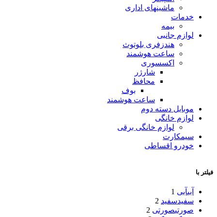
ماشینهای اداری
خدمات
بیمه
لوازم جانبی
هندزفری بلوتوث
ساعت هوشمند
اکسسوری
شارژر
محافظ
بوف
ساعت هوشمند
موبایل دسته دوم
لوازم خانگی
لوازم خانگی برقی
سیمکارت
خودرو اقساطی
فیلتر با
آبی
آبی
1
سفید
سفید
2
صورتی
صورتی
2