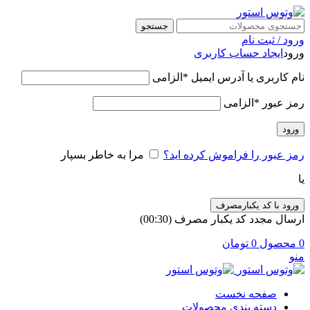
جستجو
ورود / ثبت نام
ورود
ایجاد حساب کاربری
نام کاربری یا آدرس ایمیل
*
الزامی
رمز عبور
*
الزامی
ورود
رمز عبور را فراموش کرده اید؟
مرا به خاطر بسپار
یا
ورود با کد یکبارمصرف
ارسال مجدد کد یکبار مصرف
(00:
30
)
0
محصول
0
تومان
منو
صفحه نخست
دسته بندی محصولات