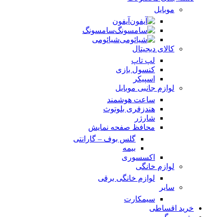
موبایل
آیفون
سامسونگ
شیائومی
کالای دیجیتال
لپ تاپ
کنسول بازی
اسپیکر
لوازم جانبی موبایل
ساعت هوشمند
هندزفری بلوتوث
شارژر
محافظ صفحه نمایش
گلس بوف – گارانتی
بیمه
اکسسوری
لوازم خانگی
لوازم خانگی برقی
سایر
سیمکارت
خرید اقساطی