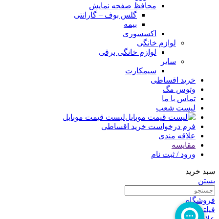
محافظ صفحه نمایش
گلس بوف – گارانتی
بیمه
اکسسوری
لوازم خانگی
لوازم خانگی برقی
سایر
سیمکارت
خرید اقساطی
وتوس مگ
تماس با ما
لیست شعب
لیست قیمت موبایل
فرم درخواست خرید اقساطی
علاقه مندی
مقایسه
ورود / ثبت نام
سبد خرید
بستن
فروشگاه
فیلترها
علاقه مندی