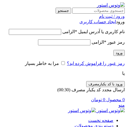
جستجو
ورود / ثبت نام
ورود
ایجاد حساب کاربری
نام کاربری یا آدرس ایمیل
*
الزامی
رمز عبور
*
الزامی
ورود
رمز عبور را فراموش کرده اید؟
مرا به خاطر بسپار
یا
ورود با کد یکبارمصرف
ارسال مجدد کد یکبار مصرف
(00:
30
)
0
محصول
0
تومان
منو
صفحه نخست
دسته بندی محصولات