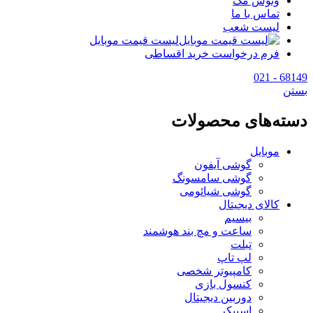
وتوس مگ
تماس با ما
لیست شعب
لیست قیمت موبایل
فرم درخواست خرید اقساطی
68149 - 021
بستن
دسته‌های محصولات
موبایل
گوشی آیفون
گوشی سامسونگ
گوشی شیائومی
کالای دیجیتال
بیسیم
ساعت و مچ بند هوشمند
تبلت
لپ تاپ
کامپیوتر شخصی
کنسول بازی
دوربین دیجیتال
اسپیکر