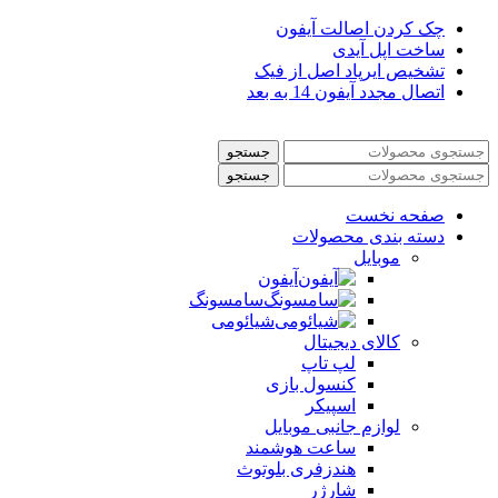
چک کردن اصالت آیفون
ساخت اپل آیدی
تشخیص ایرپاد اصل از فیک
اتصال مجدد آیفون 14 به بعد
جستجو
جستجو
صفحه نخست
دسته بندی محصولات
موبایل
آیفون
سامسونگ
شیائومی
کالای دیجیتال
لپ تاپ
کنسول بازی
اسپیکر
لوازم جانبی موبایل
ساعت هوشمند
هندزفری بلوتوث
شارژر