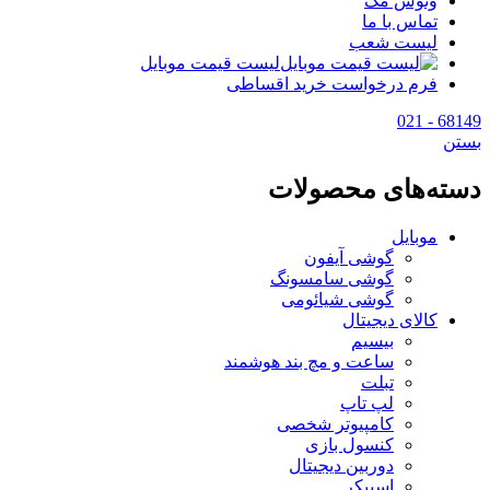
وتوس مگ
تماس با ما
لیست شعب
لیست قیمت موبایل
فرم درخواست خرید اقساطی
68149 - 021
بستن
دسته‌های محصولات
موبایل
گوشی آیفون
گوشی سامسونگ
گوشی شیائومی
کالای دیجیتال
بیسیم
ساعت و مچ بند هوشمند
تبلت
لپ تاپ
کامپیوتر شخصی
کنسول بازی
دوربین دیجیتال
اسپیکر