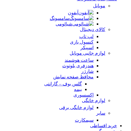
موبایل
آیفون
سامسونگ
شیائومی
کالای دیجیتال
لپ تاپ
کنسول بازی
اسپیکر
لوازم جانبی موبایل
ساعت هوشمند
هندزفری بلوتوث
شارژر
محافظ صفحه نمایش
گلس بوف – گارانتی
بیمه
اکسسوری
لوازم خانگی
لوازم خانگی برقی
سایر
سیمکارت
خرید اقساطی