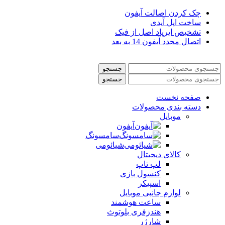
چک کردن اصالت آیفون
ساخت اپل آیدی
تشخیص ایرپاد اصل از فیک
اتصال مجدد آیفون 14 به بعد
جستجو
جستجو
صفحه نخست
دسته بندی محصولات
موبایل
آیفون
سامسونگ
شیائومی
کالای دیجیتال
لپ تاپ
کنسول بازی
اسپیکر
لوازم جانبی موبایل
ساعت هوشمند
هندزفری بلوتوث
شارژر