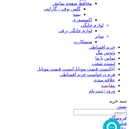
محافظ صفحه نمایش
گلس بوف – گارانتی
بیمه
اکسسوری
لوازم خانگی
لوازم خانگی برقی
سایر
سیمکارت
خرید اقساطی
وتوس مگ
تماس با ما
لیست شعب
لیست قیمت موبایل
فرم درخواست خرید اقساطی
علاقه مندی
مقایسه
ورود / ثبت نام
سبد خرید
بستن
فروشگاه
فیلترها
علاقه مندی