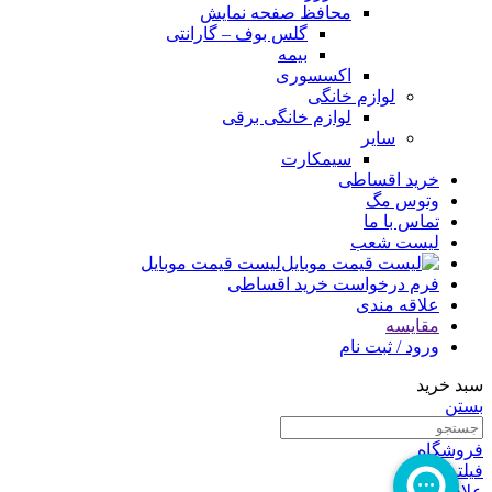
محافظ صفحه نمایش
گلس بوف – گارانتی
بیمه
اکسسوری
لوازم خانگی
لوازم خانگی برقی
سایر
سیمکارت
خرید اقساطی
وتوس مگ
تماس با ما
لیست شعب
لیست قیمت موبایل
فرم درخواست خرید اقساطی
علاقه مندی
مقایسه
ورود / ثبت نام
سبد خرید
بستن
فروشگاه
فیلترها
علاقه مندی