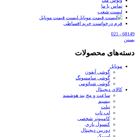
وتوس مگ
تماس با ما
لیست شعب
لیست قیمت موبایل
فرم درخواست خرید اقساطی
68149 - 021
بستن
دسته‌های محصولات
موبایل
گوشی آیفون
گوشی سامسونگ
گوشی شیائومی
کالای دیجیتال
ساعت و مچ بند هوشمند
بیسیم
تبلت
لپ تاپ
کامپیوتر شخصی
کنسول بازی
دوربین دیجیتال
اسپیکر