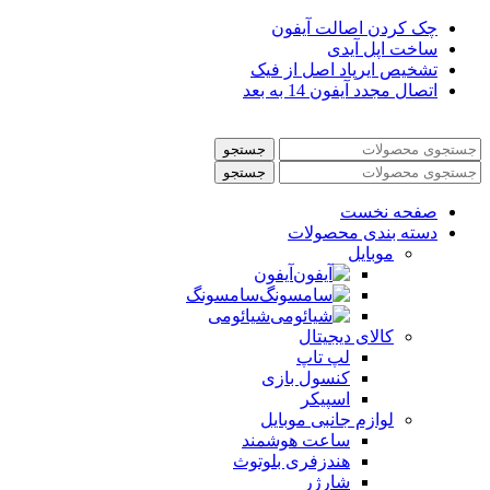
چک کردن اصالت آیفون
ساخت اپل آیدی
تشخیص ایرپاد اصل از فیک
اتصال مجدد آیفون 14 به بعد
جستجو
جستجو
صفحه نخست
دسته بندی محصولات
موبایل
آیفون
سامسونگ
شیائومی
کالای دیجیتال
لپ تاپ
کنسول بازی
اسپیکر
لوازم جانبی موبایل
ساعت هوشمند
هندزفری بلوتوث
شارژر