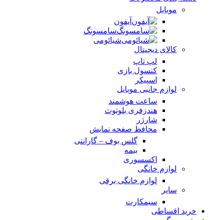
موبایل
آیفون
سامسونگ
شیائومی
کالای دیجیتال
لپ تاپ
کنسول بازی
اسپیکر
لوازم جانبی موبایل
ساعت هوشمند
هندزفری بلوتوث
شارژر
محافظ صفحه نمایش
گلس بوف – گارانتی
بیمه
اکسسوری
لوازم خانگی
لوازم خانگی برقی
سایر
سیمکارت
خرید اقساطی