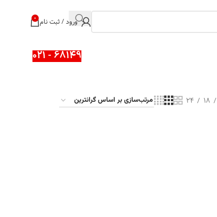
0
ورود / ثبت نام
68149 - 021
24
18