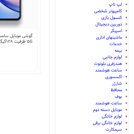
لپ تاپ
کامپیوتر شخصی
کنسول بازی
دوربین دیجیتال
اسپیکر
ماشینهای اداری
5G ظرفیت 128گیگابایت و رم 8گیگابایت
خدمات
بیمه
لوازم جانبی
هندزفری بلوتوث
ساعت هوشمند
اکسسوری
شارژر
محافظ
بوف
ساعت هوشمند
موبایل دسته دوم
لوازم خانگی
لوازم خانگی برقی
سیمکارت