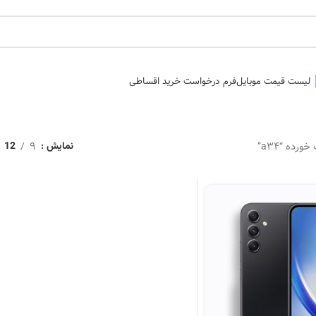
لیست قیمت موبایل
فرم درخواست خرید اقساطی
ده “a34”
9
نمایش
12