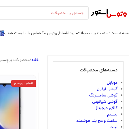
حه نخست
دسته بندی محصولات
خرید اقساطی
وتوس مگ
تماس با ما
لیست شعب
خانه
محصولات برچسب خور
دسته‌های محصولات
موبایل
اتمام موجودی
گوشی آیفون
گوشی سامسونگ
گوشی شیائومی
کالای دیجیتال
بیسیم
ساعت و مچ بند هوشمند
تبلت