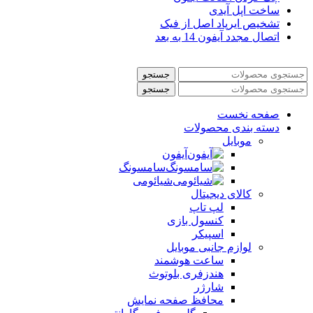
ساخت اپل آیدی
تشخیص ایرپاد اصل از فیک
اتصال مجدد آیفون 14 به بعد
جستجو
جستجو
صفحه نخست
دسته بندی محصولات
موبایل
آیفون
سامسونگ
شیائومی
کالای دیجیتال
لپ تاپ
کنسول بازی
اسپیکر
لوازم جانبی موبایل
ساعت هوشمند
هندزفری بلوتوث
شارژر
محافظ صفحه نمایش