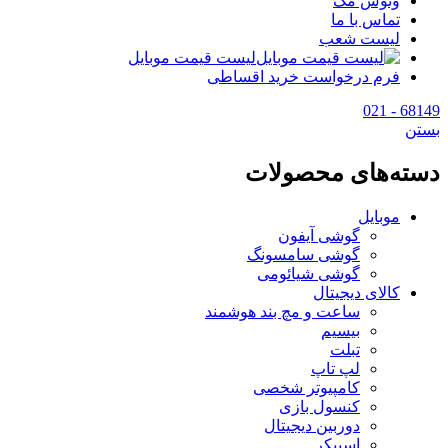
وتوس مگ
تماس با ما
لیست شعب
لیست قیمت موبایل
فرم درخواست خرید اقساطی
68149 - 021
بستن
دسته‌های محصولات
موبایل
گوشی آیفون
گوشی سامسونگ
گوشی شیائومی
کالای دیجیتال
ساعت و مچ بند هوشمند
بیسیم
تبلت
لپ تاپ
کامپیوتر شخصی
کنسول بازی
دوربین دیجیتال
اسپیکر