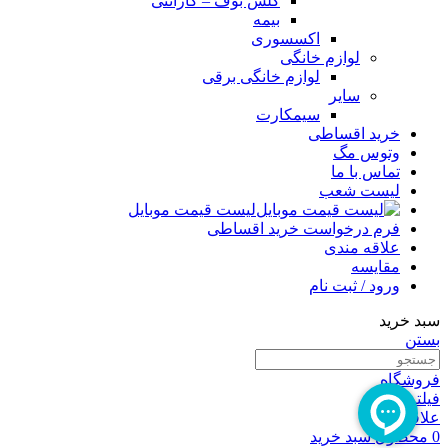
گلس بوف – گارانتی
بیمه
اکسسوری
لوازم خانگی
لوازم خانگی برقی
سایر
سیمکارت
خرید اقساطی
وتوس مگ
تماس با ما
لیست شعب
لیست قیمت موبایل
فرم درخواست خرید اقساطی
علاقه مندی
مقایسه
ورود / ثبت نام
سبد خرید
بستن
فروشگاه
فیلترها
علاقه مندی
0
محصول
سبد خرید