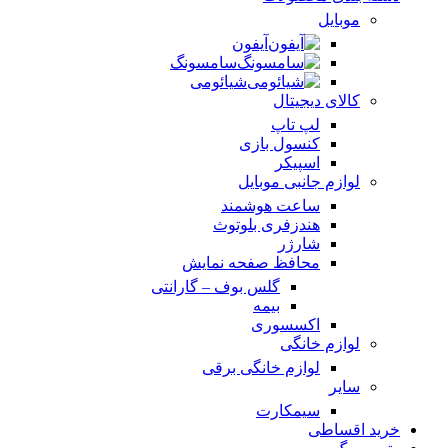
موبایل
آیفون
سامسونگ
شیائومی
کالای دیجیتال
لپ تاپ
کنسول بازی
اسپیکر
لوازم جانبی موبایل
ساعت هوشمند
هندزفری بلوتوث
شارژر
محافظ صفحه نمایش
گلس بوف – گارانتی
بیمه
اکسسوری
لوازم خانگی
لوازم خانگی برقی
سایر
سیمکارت
خرید اقساطی