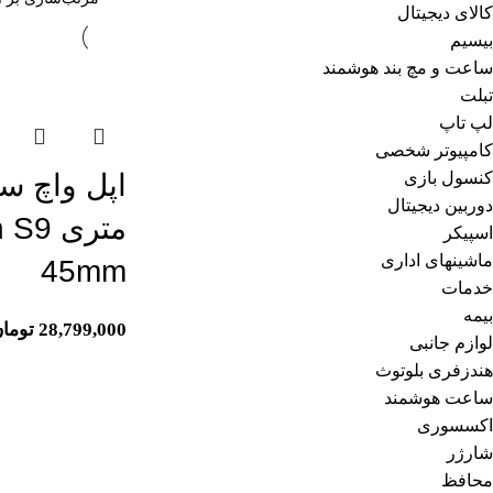
کالای دیجیتال
بیسیم
ساعت و مچ بند هوشمند
اتمام موجودی
تبلت
لپ تاپ
کامپیوتر شخصی
کنسول بازی
دوربین دیجیتال
متری 
اسپیکر
ماشینهای اداری
45mm
خدمات
بیمه
28,799,000
توما
لوازم جانبی
هندزفری بلوتوث
ساعت هوشمند
اکسسوری
شارژر
محافظ