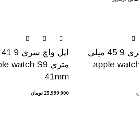
اتمام موجودی
اپل واچ سری 9 45 میلی
اپ
apple watch S9
متری le watch S9
41mm
ن
25,999,000
تومان