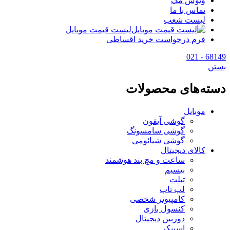
وتوس مگ
تماس با ما
لیست شعب
لیست قیمت موبایل
فرم درخواست خرید اقساطی
68149 - 021
بستن
دسته‌های محصولات
موبایل
گوشی آیفون
گوشی سامسونگ
گوشی شیائومی
کالای دیجیتال
ساعت و مچ بند هوشمند
بیسیم
تبلت
لپ تاپ
کامپیوتر شخصی
کنسول بازی
دوربین دیجیتال
اسپیکر