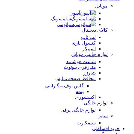
موبایل
آیفون
سامسونگ
شیائومی
کالای دیجیتال
لپ تاپ
کنسول بازی
اسپیکر
لوازم جانبی موبایل
ساعت هوشمند
هندزفری بلوتوث
شارژر
محافظ صفحه نمایش
گلس بوف – گارانتی
بیمه
اکسسوری
لوازم خانگی
لوازم خانگی برقی
سایر
سیمکارت
خرید اقساطی