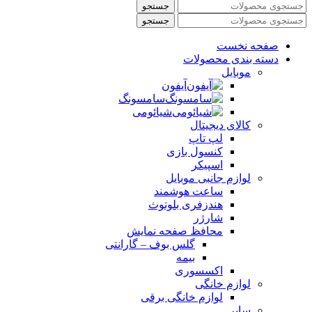
جستجو
جستجو
صفحه نخست
دسته بندی محصولات
موبایل
آیفون
سامسونگ
شیائومی
کالای دیجیتال
لپ تاپ
کنسول بازی
اسپیکر
لوازم جانبی موبایل
ساعت هوشمند
هندزفری بلوتوث
شارژر
محافظ صفحه نمایش
گلس بوف – گارانتی
بیمه
اکسسوری
لوازم خانگی
لوازم خانگی برقی
سایر