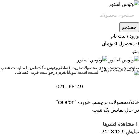
جستجو
ورود / ثبت نام
0
محصول
0
تومان
منو
صفحه نخست
دسته بندی محصولات
خرید اقساطی
وتوس مگ
تماس با ما
لیست شعب
فرم درخواست خرید اقساطی
لیست قیمت موبایل
68149 - 021
خانه
محصولات برچسب خورده “celeron”
در حال نمایش یک نتیجه
مشاهده فیلترها
نمایش
9
12
18
24