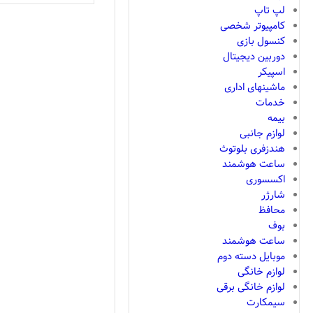
لپ تاپ
کامپیوتر شخصی
کنسول بازی
دوربین دیجیتال
اسپیکر
ماشینهای اداری
خدمات
بیمه
لوازم جانبی
هندزفری بلوتوث
ساعت هوشمند
اکسسوری
شارژر
محافظ
بوف
ساعت هوشمند
موبایل دسته دوم
لوازم خانگی
لوازم خانگی برقی
سیمکارت