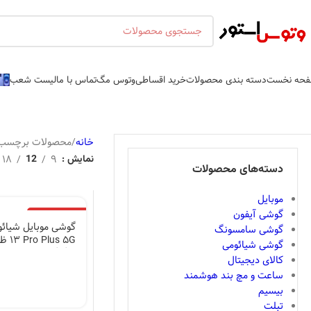
حه نخست
دسته بندی محصولات
خرید اقساطی
وتوس مگ
تماس با ما
لیست شعب
خانه
محصولات برچسب خورده “Note 13 Pro Plus 5G Global
18
9
نمایش
12
دسته‌های محصولات
موبایل
گوشی آیفون
اتمام موجودی
گوشی سامسونگ
گوشی شیائومی
12گیگابایت
کالای دیجیتال
ساعت و مچ بند هوشمند
بیسیم
تبلت