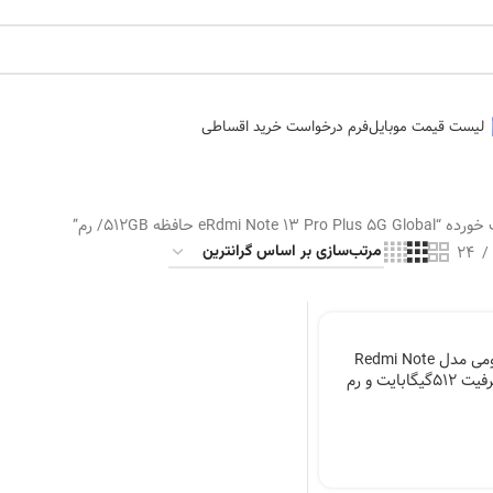
لیست قیمت موبایل
فرم درخواست خرید اقساطی
eRdmi  حافظه 512GB/ رم”
24
گوشی موبایل شیائومی مدل Redmi Note
13 Pro Plus 5G ظرفیت 512گیگابایت و رم