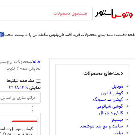
حه نخست
دسته بندی محصولات
خرید اقساطی
وتوس مگ
تماس با ما
لیست شعب
خانه
محصولات برچسب خورده “6
نمایش همه 2 نتیجه
دسته‌های محصولات
مشاهده فیلترها
موبایل
24
18
12
9
نمایش
گوشی آیفون
گوشی سامسونگ
گوشی شیائومی
کالای دیجیتال
بیسیم
اتمام موجودی
ساعت و مچ بند هوشمند
تبلت
A06 ظرفیت 128گیگابایت و رم 6گیگابایت