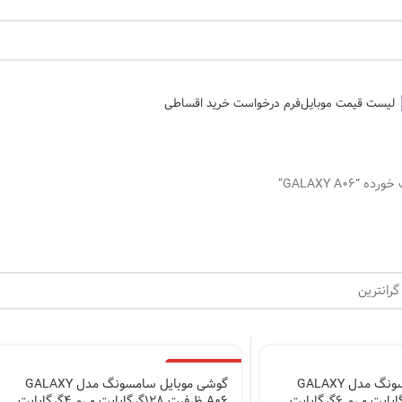
لیست قیمت موبایل
فرم درخواست خرید اقساطی
GALAXY A0”
اتمام موجودی
گوشی موبایل سامسونگ مدل GALAXY
گوشی موبایل سامسونگ مدل GALAXY
A06 ظرفیت 128گیگابایت و رم 4گیگابایت