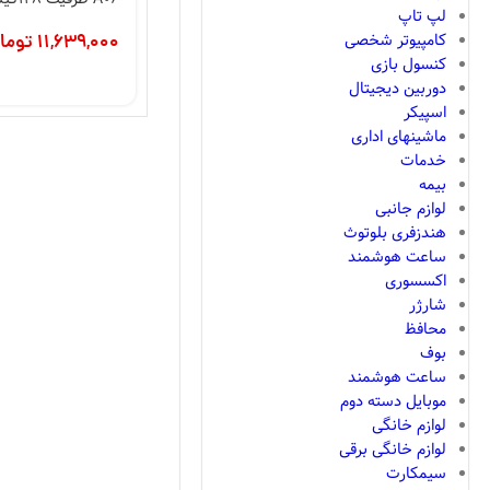
لپ تاپ
کامپیوتر شخصی
11,639,000
توما
کنسول بازی
دوربین دیجیتال
اسپیکر
ماشینهای اداری
خدمات
بیمه
لوازم جانبی
هندزفری بلوتوث
ساعت هوشمند
اکسسوری
شارژر
محافظ
بوف
ساعت هوشمند
موبایل دسته دوم
لوازم خانگی
لوازم خانگی برقی
سیمکارت