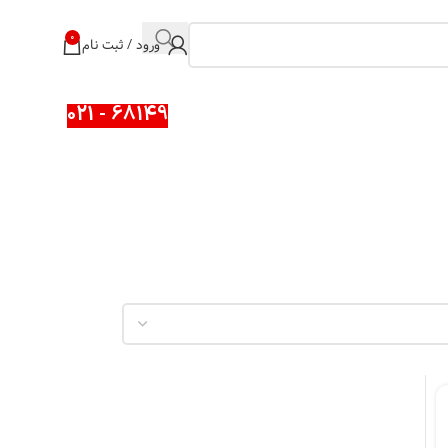
0
ورود / ثبت نام
68149 - 021