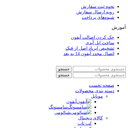
نحوه ثبت سفارش
رویه ارسال سفارش
شیوه‌های پرداخت
آموزش
چک کردن اصالت آیفون
ساخت اپل آیدی
تشخیص ایرپاد اصل از فیک
اتصال مجدد آیفون 14 به بعد
جستجو
جستجو
صفحه نخست
دسته بندی محصولات
موبایل
آیفون
سامسونگ
شیائومی
کالای دیجیتال
لپ تاپ