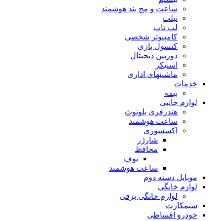
ساعت و مچ بند هوشمند
تبلت
لپ تاپ
کامپیوتر شخصی
کنسول بازی
دوربین دیجیتال
اسپیکر
ماشینهای اداری
خدمات
بیمه
لوازم جانبی
هندزفری بلوتوث
ساعت هوشمند
اکسسوری
شارژر
محافظ
بوف
ساعت هوشمند
موبایل دسته دوم
لوازم خانگی
لوازم خانگی برقی
سیمکارت
خودرو اقساطی