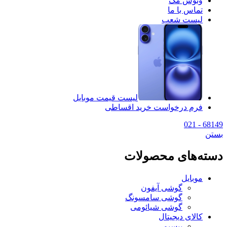
وتوس مگ
تماس با ما
لیست شعب
لیست قیمت موبایل
فرم درخواست خرید اقساطی
68149 - 021
بستن
دسته‌های محصولات
موبایل
گوشی آیفون
گوشی سامسونگ
گوشی شیائومی
کالای دیجیتال
بیسیم