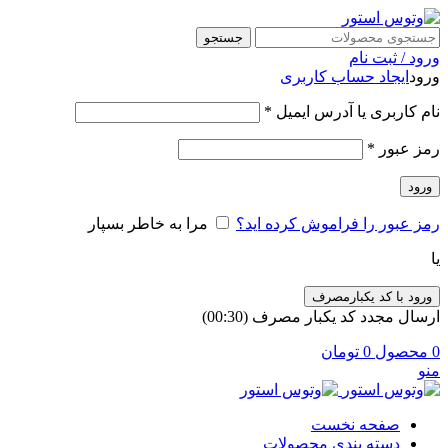
جستجو
ورود / ثبت نام
ورود
ایجاد حساب کاربری
الزامی
نام کاربری یا آدرس ایمیل
*
الزامی
رمز عبور
*
ورود
رمز عبور را فراموش کرده اید؟
مرا به خاطر بسپار
یا
ورود با کد یکبارمصرف
ارسال مجدد کد یکبار مصرف
(00:
30
)
0
محصول
0
تومان
منو
صفحه نخست
دسته بندی محصولات