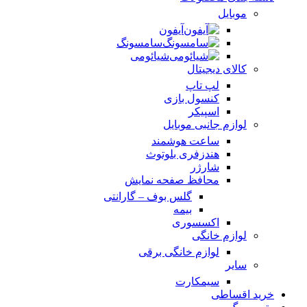
موبایل
آیفون
سامسونگ
شیائومی
کالای دیجیتال
لپ تاپ
کنسول بازی
اسپیکر
لوازم جانبی موبایل
ساعت هوشمند
هندزفری بلوتوث
شارژر
محافظ صفحه نمایش
گلس بوف – گارانتی
بیمه
اکسسوری
لوازم خانگی
لوازم خانگی برقی
سایر
سیمکارت
خرید اقساطی