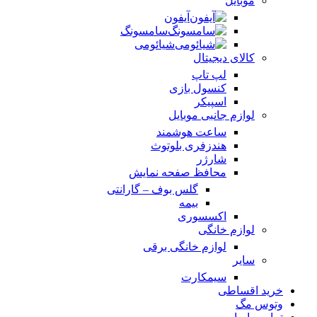
موبایل
آیفون
سامسونگ
شیائومی
کالای دیجیتال
لپ تاپ
کنسول بازی
اسپیکر
لوازم جانبی موبایل
ساعت هوشمند
هندزفری بلوتوث
شارژر
محافظ صفحه نمایش
گلس بوف – گارانتی
بیمه
اکسسوری
لوازم خانگی
لوازم خانگی برقی
سایر
سیمکارت
خرید اقساطی
وتوس مگ