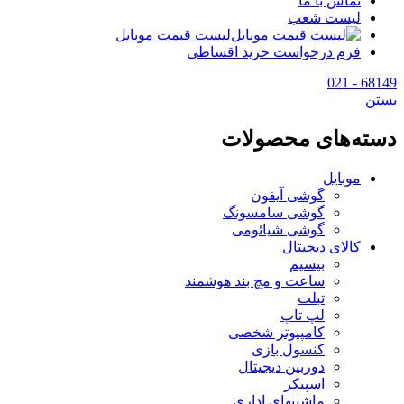
تماس با ما
لیست شعب
لیست قیمت موبایل
فرم درخواست خرید اقساطی
68149 - 021
بستن
دسته‌های محصولات
موبایل
گوشی آیفون
گوشی سامسونگ
گوشی شیائومی
کالای دیجیتال
بیسیم
ساعت و مچ بند هوشمند
تبلت
لپ تاپ
کامپیوتر شخصی
کنسول بازی
دوربین دیجیتال
اسپیکر
ماشینهای اداری