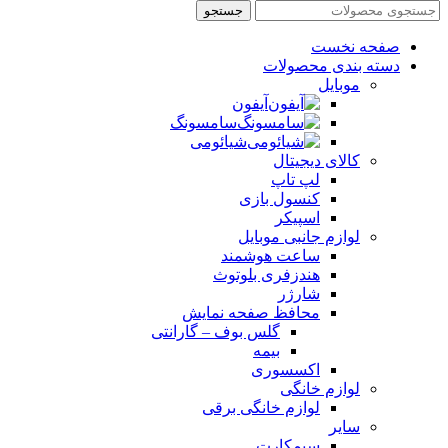
جستجو
صفحه نخست
دسته بندی محصولات
موبایل
آیفون
سامسونگ
شیائومی
کالای دیجیتال
لپ تاپ
کنسول بازی
اسپیکر
لوازم جانبی موبایل
ساعت هوشمند
هندزفری بلوتوث
شارژر
محافظ صفحه نمایش
گلس بوف – گارانتی
بیمه
اکسسوری
لوازم خانگی
لوازم خانگی برقی
سایر
سیمکارت