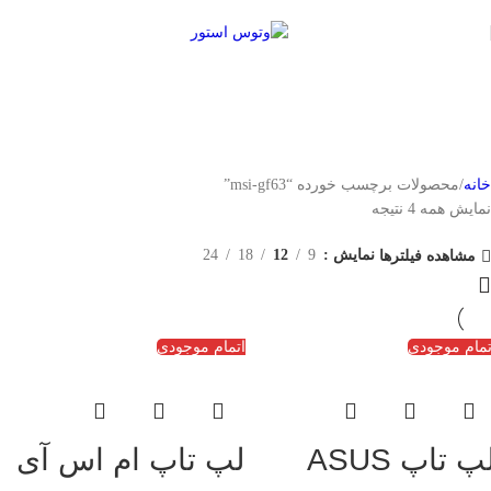
خانه
محصولات برچسب خورده “msi-gf63”
نمایش همه 4 نتیجه
نمایش
9
12
18
24
مشاهده فیلترها
تمام موجودی
اتمام موجودی
لپ تاپ ASUS
لپ تاپ ام اس آی