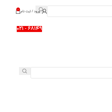
0
ورود / ثبت نام
68149 - 021