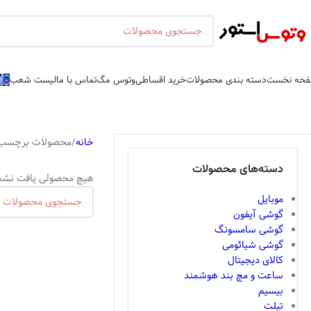
حه نخست
دسته بندی محصولات
خرید اقساطی
وتوس مگ
تماس با ما
لیست شعب
خانه
محصولات برچسب خورد
دسته‌های محصولات
هیچ محصولی یافت نشد
موبایل
گوشی آیفون
گوشی سامسونگ
گوشی شیائومی
کالای دیجیتال
ساعت و مچ بند هوشمند
بیسیم
تبلت