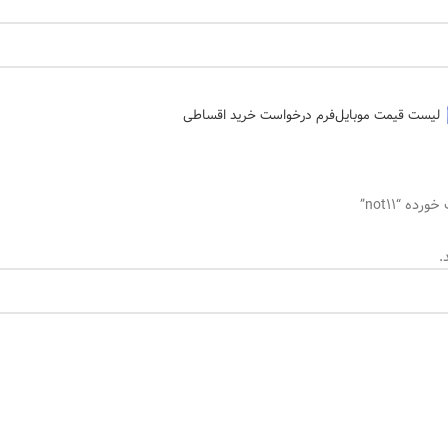
لیست قیمت موبایل
فرم درخواست خرید اقساطی
ه “not11”
.