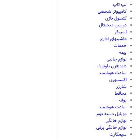
لپ تاپ
کامپیوتر شخصی
کنسول بازی
دوربین دیجیتال
اسپیکر
ماشینهای اداری
خدمات
بیمه
لوازم جانبی
هندزفری بلوتوث
ساعت هوشمند
اکسسوری
شارژر
محافظ
بوف
ساعت هوشمند
موبایل دسته دوم
لوازم خانگی
لوازم خانگی برقی
سیمکارت