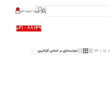
0
ورود / ثبت نام
68149 - 021
24
18