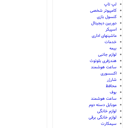
لپ تاپ
کامپیوتر شخصی
کنسول بازی
دوربین دیجیتال
اسپیکر
ماشینهای اداری
خدمات
بیمه
لوازم جانبی
هندزفری بلوتوث
ساعت هوشمند
اکسسوری
شارژر
محافظ
بوف
ساعت هوشمند
موبایل دسته دوم
لوازم خانگی
لوازم خانگی برقی
سیمکارت