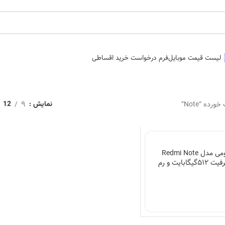
لیست قیمت موبایل
فرم درخواست خرید اقساطی
ه “Note”
9
نمایش
12
گوشی موبایل شیائومی مدل Redmi Note
13 Pro Plus 5G ظرفیت 512گیگابایت و رم