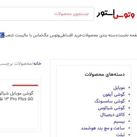
حه نخست
دسته بندی محصولات
خرید اقساطی
وتوس مگ
تماس با ما
لیست شعب
خانه
محصولات برچسب خورد
دسته‌های محصولات
موبایل
اتمام موجودی
گوشی آیفون
گوشی سامسونگ
12گیگابایت
گوشی شیائومی
کالای دیجیتال
بیسیم
ساعت و مچ بند هوشمند
تبلت