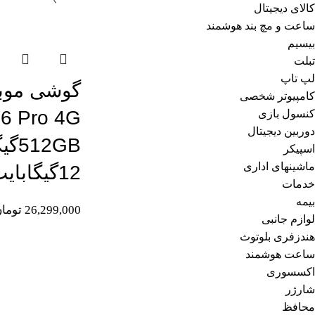
کالای دیجیتال
اتمام موجودی
ساعت و مچ بند هوشمند
بیسیم
تبلت
لپ تاپ
گوشی موبا
کامپیوتر شخصی
کنسول بازی
دوربین دیجیتال
2GB
اسپیکر
ماشینهای اداری
12گیگابایت
خدمات
بیمه
26,299,000
توما
لوازم جانبی
هندزفری بلوتوث
ساعت هوشمند
اکسسوری
شارژر
محافظ