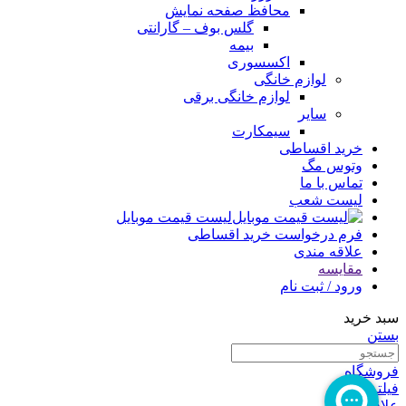
محافظ صفحه نمایش
گلس بوف – گارانتی
بیمه
اکسسوری
لوازم خانگی
لوازم خانگی برقی
سایر
سیمکارت
خرید اقساطی
وتوس مگ
تماس با ما
لیست شعب
لیست قیمت موبایل
فرم درخواست خرید اقساطی
علاقه مندی
مقایسه
ورود / ثبت نام
سبد خرید
بستن
فروشگاه
فیلترها
علاقه مندی