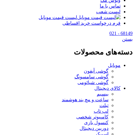
وتوس مگ
تماس با ما
لیست شعب
لیست قیمت موبایل
فرم درخواست خرید اقساطی
68149 - 021
بستن
دسته‌های محصولات
موبایل
گوشی آیفون
گوشی سامسونگ
گوشی شیائومی
کالای دیجیتال
بیسیم
ساعت و مچ بند هوشمند
تبلت
لپ تاپ
کامپیوتر شخصی
کنسول بازی
دوربین دیجیتال
اسپیکر