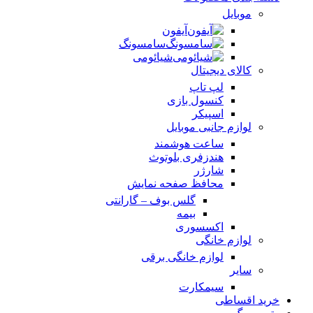
موبایل
آیفون
سامسونگ
شیائومی
کالای دیجیتال
لپ تاپ
کنسول بازی
اسپیکر
لوازم جانبی موبایل
ساعت هوشمند
هندزفری بلوتوث
شارژر
محافظ صفحه نمایش
گلس بوف – گارانتی
بیمه
اکسسوری
لوازم خانگی
لوازم خانگی برقی
سایر
سیمکارت
خرید اقساطی