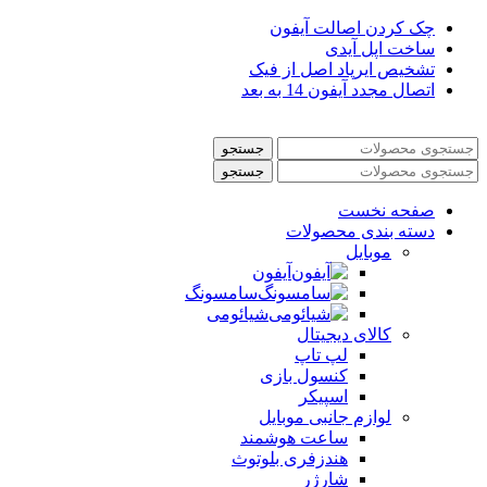
چک کردن اصالت آیفون
ساخت اپل آیدی
تشخیص ایرپاد اصل از فیک
اتصال مجدد آیفون 14 به بعد
جستجو
جستجو
صفحه نخست
دسته بندی محصولات
موبایل
آیفون
سامسونگ
شیائومی
کالای دیجیتال
لپ تاپ
کنسول بازی
اسپیکر
لوازم جانبی موبایل
ساعت هوشمند
هندزفری بلوتوث
شارژر