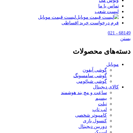
وتوس مگ
تماس با ما
لیست شعب
لیست قیمت موبایل
فرم درخواست خرید اقساطی
68149 - 021
بستن
دسته‌های محصولات
موبایل
گوشی آیفون
گوشی سامسونگ
گوشی شیائومی
کالای دیجیتال
ساعت و مچ بند هوشمند
بیسیم
تبلت
لپ تاپ
کامپیوتر شخصی
کنسول بازی
دوربین دیجیتال
اسپیکر