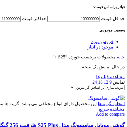
فیلتر براساس قیمت:
حداقل قیمت
حداکثر قیمت
وضعیت موجودی:
فروش ویژه
موجود در انبار
خانه
محصولات برچسب خورده “S25 +”
در حال نمایش یک نتیجه
مشاهده فیلترها
نمایش
9
12
18
24
اتمام موجودی
انتخاب گزینه‌ها
این محصول دارای انواع مختلفی می باشد. گزینه ها
مشاهده سریع
Add to compare
گوشی موبایل سامسونگ مدل S25 Plus ظرفیت 256 گیگابایت و رم 12گیگابایت