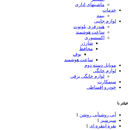
ماشینهای اداری
خدمات
بیمه
لوازم جانبی
هندزفری بلوتوث
ساعت هوشمند
اکسسوری
شارژر
محافظ
بوف
ساعت هوشمند
موبایل دسته دوم
لوازم خانگی
لوازم خانگی برقی
سیمکارت
خودرو اقساطی
فیلتر با
آبی روشن
آبی روشن
1
سبز
سبز
1
نقره ای
نقره ای
1