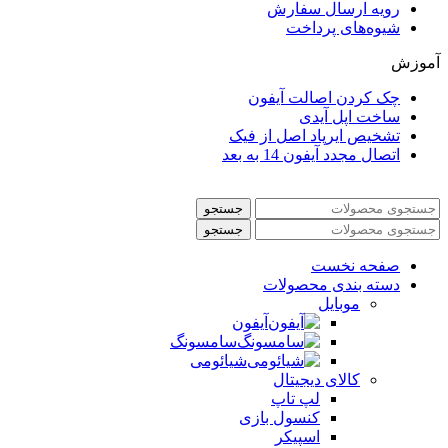
رویه ارسال سفارش
شیوه‌های پرداخت
آموزش
چک کردن اصالت آیفون
ساخت اپل آیدی
تشخیص ایرپاد اصل از فیک
اتصال مجدد آیفون 14 به بعد
جستجو
جستجو
صفحه نخست
دسته بندی محصولات
موبایل
آیفون
سامسونگ
شیائومی
کالای دیجیتال
لپ تاپ
کنسول بازی
اسپیکر