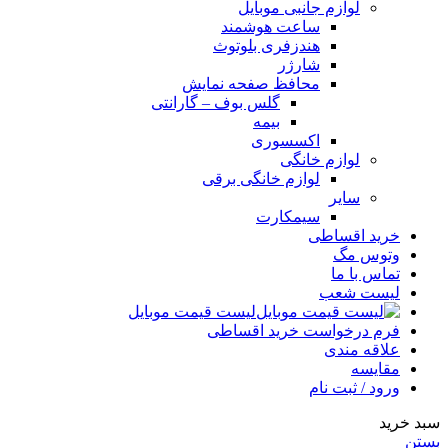
لوازم جانبی موبایل
ساعت هوشمند
هندزفری بلوتوث
شارژر
محافظ صفحه نمایش
گلس بوف – گارانتی
بیمه
اکسسوری
لوازم خانگی
لوازم خانگی برقی
سایر
سیمکارت
خرید اقساطی
وتوس مگ
تماس با ما
لیست شعب
لیست قیمت موبایل
فرم درخواست خرید اقساطی
علاقه مندی
مقایسه
ورود / ثبت نام
سبد خرید
بستن