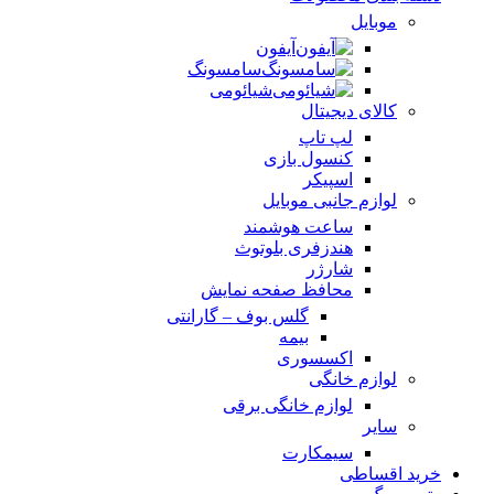
موبایل
آیفون
سامسونگ
شیائومی
کالای دیجیتال
لپ تاپ
کنسول بازی
اسپیکر
لوازم جانبی موبایل
ساعت هوشمند
هندزفری بلوتوث
شارژر
محافظ صفحه نمایش
گلس بوف – گارانتی
بیمه
اکسسوری
لوازم خانگی
لوازم خانگی برقی
سایر
سیمکارت
خرید اقساطی