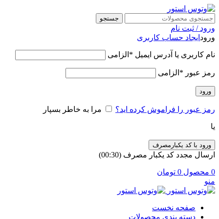
جستجو
ورود / ثبت نام
ورود
ایجاد حساب کاربری
نام کاربری یا آدرس ایمیل
*
الزامی
رمز عبور
*
الزامی
ورود
رمز عبور را فراموش کرده اید؟
مرا به خاطر بسپار
یا
ورود با کد یکبارمصرف
ارسال مجدد کد یکبار مصرف
(00:
30
)
0
محصول
0
تومان
منو
صفحه نخست
دسته بندی محصولات