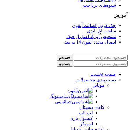
شیوه‌های پرداخت
آموزش
چک کردن اصالت آیفون
ساخت اپل آیدی
تشخیص ایرپاد اصل از فیک
اتصال مجدد آیفون 14 به بعد
جستجو
جستجو
صفحه نخست
دسته بندی محصولات
موبایل
آیفون
سامسونگ
شیائومی
کالای دیجیتال
لپ تاپ
کنسول بازی
اسپیکر
لوازم جانبی موبایل