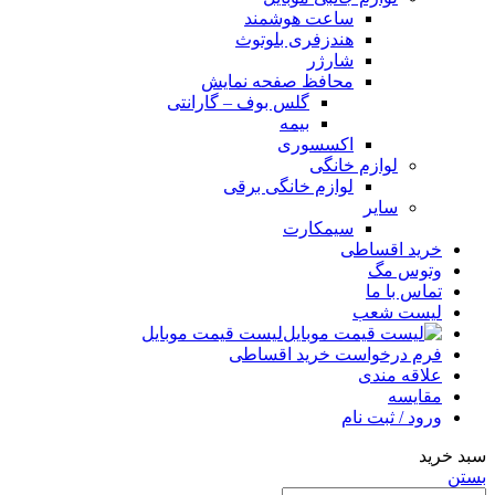
ساعت هوشمند
هندزفری بلوتوث
شارژر
محافظ صفحه نمایش
گلس بوف – گارانتی
بیمه
اکسسوری
لوازم خانگی
لوازم خانگی برقی
سایر
سیمکارت
خرید اقساطی
وتوس مگ
تماس با ما
لیست شعب
لیست قیمت موبایل
فرم درخواست خرید اقساطی
علاقه مندی
مقایسه
ورود / ثبت نام
سبد خرید
بستن