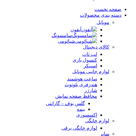
صفحه نخست
دسته بندی محصولات
موبایل
آیفون
سامسونگ
شیائومی
کالای دیجیتال
لپ تاپ
کنسول بازی
اسپیکر
لوازم جانبی موبایل
ساعت هوشمند
هندزفری بلوتوث
شارژر
محافظ صفحه نمایش
گلس بوف – گارانتی
بیمه
اکسسوری
لوازم خانگی
لوازم خانگی برقی
سایر