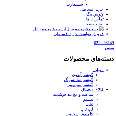
سیمکارت
خرید اقساطی
وتوس مگ
تماس با ما
لیست شعب
لیست قیمت موبایل
فرم درخواست خرید اقساطی
68149 - 021
بستن
دسته‌های محصولات
موبایل
گوشی آیفون
گوشی سامسونگ
گوشی شیائومی
کالای دیجیتال
ساعت و مچ بند هوشمند
بیسیم
تبلت
لپ تاپ
کامپیوتر شخصی