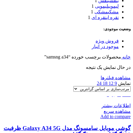
بنفش
بنفش
1
لیمویی
لیمویی
1
مشکی
مشکی
1
نقره ای
نقره ای
1
وضعیت موجودی:
فروش ویژه
موجود در انبار
خانه
محصولات برچسب خورده “samsng a34”
در حال نمایش یک نتیجه
مشاهده فیلترها
نمایش
9
12
18
24
اتمام موجودی
اطلاعات بیشتر
مشاهده سریع
Add to compare
گوشی موبایل سامسونگ مدل Galaxy A34 5G ظرفیت