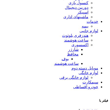
کنسول بازی
دوربین دیجیتال
اسپیکر
ماشینهای اداری
خدمات
بیمه
لوازم جانبی
هندزفری بلوتوث
ساعت هوشمند
اکسسوری
شارژر
محافظ
بوف
ساعت هوشمند
موبایل دسته دوم
لوازم خانگی
لوازم خانگی برقی
سیمکارت
خودرو اقساطی
فیلتر با