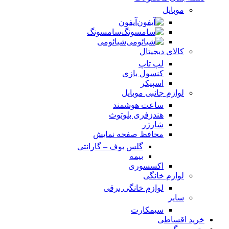
موبایل
آیفون
سامسونگ
شیائومی
کالای دیجیتال
لپ تاپ
کنسول بازی
اسپیکر
لوازم جانبی موبایل
ساعت هوشمند
هندزفری بلوتوث
شارژر
محافظ صفحه نمایش
گلس بوف – گارانتی
بیمه
اکسسوری
لوازم خانگی
لوازم خانگی برقی
سایر
سیمکارت
خرید اقساطی