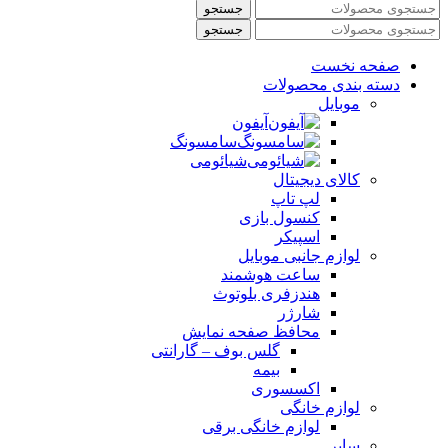
جستجو
جستجو
صفحه نخست
دسته بندی محصولات
موبایل
آیفون
سامسونگ
شیائومی
کالای دیجیتال
لپ تاپ
کنسول بازی
اسپیکر
لوازم جانبی موبایل
ساعت هوشمند
هندزفری بلوتوث
شارژر
محافظ صفحه نمایش
گلس بوف – گارانتی
بیمه
اکسسوری
لوازم خانگی
لوازم خانگی برقی
سایر