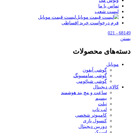
وتوس مگ
تماس با ما
لیست شعب
لیست قیمت موبایل
فرم درخواست خرید اقساطی
68149 - 021
بستن
دسته‌های محصولات
موبایل
گوشی آیفون
گوشی سامسونگ
گوشی شیائومی
کالای دیجیتال
ساعت و مچ بند هوشمند
بیسیم
تبلت
لپ تاپ
کامپیوتر شخصی
کنسول بازی
دوربین دیجیتال
اسپیکر