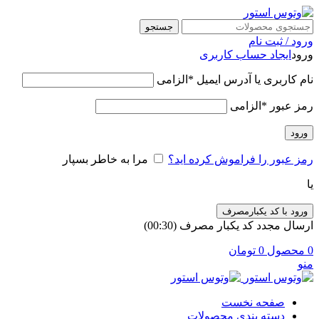
جستجو
ورود / ثبت نام
ورود
ایجاد حساب کاربری
نام کاربری یا آدرس ایمیل
*
الزامی
رمز عبور
*
الزامی
ورود
رمز عبور را فراموش کرده اید؟
مرا به خاطر بسپار
یا
ورود با کد یکبارمصرف
ارسال مجدد کد یکبار مصرف
(00:
30
)
0
محصول
0
تومان
منو
صفحه نخست
دسته بندی محصولات