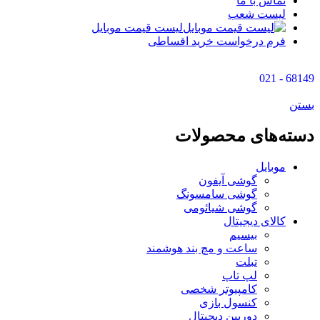
تماس با ما
لیست شعب
لیست قیمت موبایل
فرم درخواست خرید اقساطی
68149 - 021
بستن
دسته‌های محصولات
موبایل
گوشی آیفون
گوشی سامسونگ
گوشی شیائومی
کالای دیجیتال
بیسیم
ساعت و مچ بند هوشمند
تبلت
لپ تاپ
کامپیوتر شخصی
کنسول بازی
دوربین دیجیتال