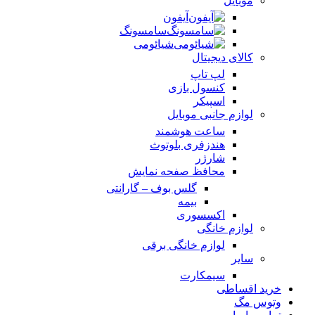
موبایل
آیفون
سامسونگ
شیائومی
کالای دیجیتال
لپ تاپ
کنسول بازی
اسپیکر
لوازم جانبی موبایل
ساعت هوشمند
هندزفری بلوتوث
شارژر
محافظ صفحه نمایش
گلس بوف – گارانتی
بیمه
اکسسوری
لوازم خانگی
لوازم خانگی برقی
سایر
سیمکارت
خرید اقساطی
وتوس مگ