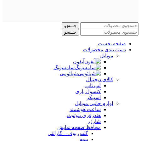
جستجو
جستجو
صفحه نخست
دسته بندی محصولات
موبایل
آیفون
سامسونگ
شیائومی
کالای دیجیتال
لپ تاپ
کنسول بازی
اسپیکر
لوازم جانبی موبایل
ساعت هوشمند
هندزفری بلوتوث
شارژر
محافظ صفحه نمایش
گلس بوف – گارانتی
بیمه